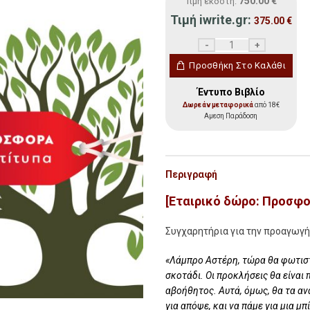
750.00
€
Τιμή εκδότη:
Τιμή iwrite.gr:
375.00
€
(50 ΒΙΒΛΙΑ) To Coaching
Προσθήκη Στο Καλάθι
Έντυπο Βιβλίο
Δωρεάν μεταφορικά
από 18€
Αμεση Παράδοση
Περιγραφή
[Εταιρικό δώρο: Προσφορ
Συγχαρητήρια για την προαγωγ
«Λάμπρο Αστέρη, τώρα θα φωτιστε
σκοτάδι. Οι προκλήσεις θα είναι 
αβοήθητος. Αυτά, όμως, θα τα αν
για απόψε, και να πάμε για μια μπ