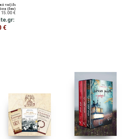
κό ταξίδι
όσα (δεν)
15.00
€
:
 μεταξύ
ite.gr:
0
€