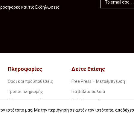
 Προσφορές και τις Εκδηλώσεις
Πληροφορίες
Δείτε Επίσης
Όροι και προϋποθέσεις
Free Press – Μεταέμπνευση
Τρόποι πληρωμής
Για βιβλιοπωλεία
Τρόποι παραγγελίας
Για λέσχες ανάγνωσης
ον ιστότοπό μας. Με την περιήγηση σε αυτόν τον ιστότοπο, αποδέχεσ
Τρόποι παραλαβής
Για δημοσιογράφους
Επιστροφές
Για σχολεία
Πολιτική απορρήτου
Για βιβλιοφιλικές ομάδες