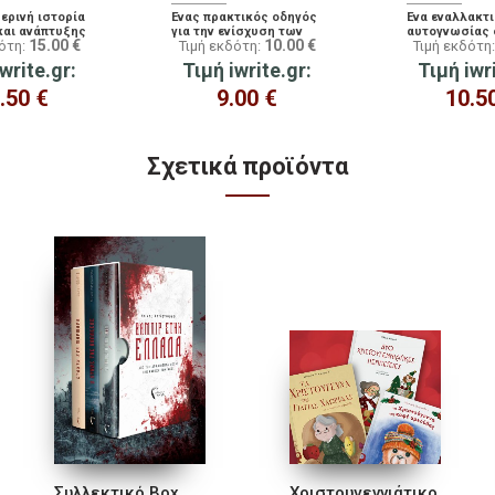
ερινή ιστορία
Ένας πρακτικός οδηγός
Ένα εναλλακτι
και ανάπτυξης
για την ενίσχυση των
αυτογνωσίας 
15.00
€
10.00
€
δότη:
Τιμή εκδότη:
Τιμή εκδότη
που θέλεις να
κοινωνικών σας
λένε οι φίλοι
σεις τις
δεξιοτήτων
τους
write.gr:
Τιμή iwrite.gr:
Τιμή iwr
ς σου και να
τους στόχους
.50
€
9.00
€
10.5
Σχετικά προϊόντα
Συλλεκτικό Box
Χριστουγεννιάτικο