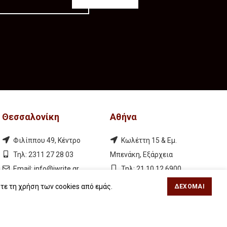
Θεσσαλονίκη
Αθήνα
Φιλίππου 49, Κέντρο
Κωλέττη 15 & Εμ.
Τηλ: 2311 27 28 03
Μπενάκη, Εξάρχεια
Εmail:
info@iwrite.gr
Τηλ: 21 10 12 6900
Εmail:
info@iwrite.gr
τε τη χρήση των cookies από εμάς.
ΔΈΧΟΜΑΙ