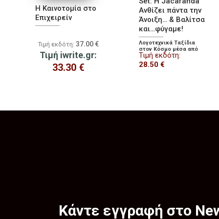
Set: Η Jacaranda
Η Καινοτομία στο
Ανθίζει πάντα την
Επιχειρείν
Άνοιξη… & Βαλίτσα
και…φύγαμε!
Λογοτεχνικά Ταξίδια
37.00
€
Τιμή εκδότη:
στον Κόσμο μέσα από
Τιμή iwrite.gr:
Τιμή εκδότη:
τις εμπειρίες της
Καλύτερης Ξεναγού!
28.50
€
33.30
€
Κάντε εγγραφή στο New