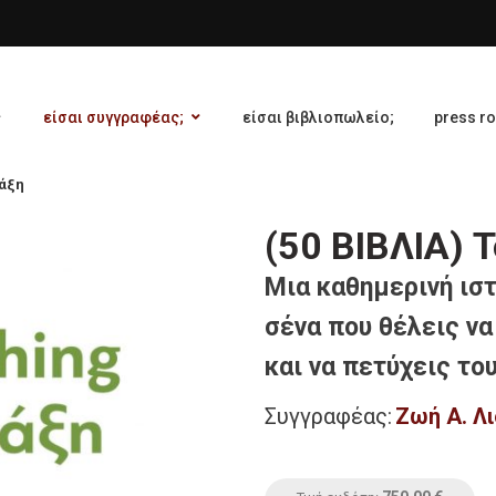
είσαι συγγραφέας;
είσαι βιβλιοπωλείο;
press r
ράξη
(50 ΒΙΒΛΙΑ) 
Μια καθημερινή ιστ
σένα που θέλεις να
και να πετύχεις το
Συγγραφέας:
Ζωή Α. Λι