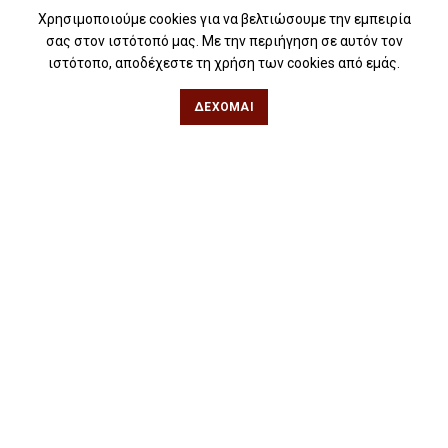
Free Press – Μεταέμπνευση
Χρησιμοποιούμε cookies για να βελτιώσουμε την εμπειρία
σας στον ιστότοπό μας. Με την περιήγηση σε αυτόν τον
Για βιβλιοπωλεία
ιστότοπο, αποδέχεστε τη χρήση των cookies από εμάς.
Για λέσχες ανάγνωσης
ΔΈΧΟΜΑΙ
Για δημοσιογράφους
Για σχολεία
Για βιβλιοφιλικές ομάδες
Θεσσαλονίκη
Φιλίππου 49, Κέντρο
Τηλ: 2311 27 28 03
Εmail:
info@iwrite.gr
Αθήνα
Κωλέττη 15 & Εμ. Μπενάκη, Εξάρχεια