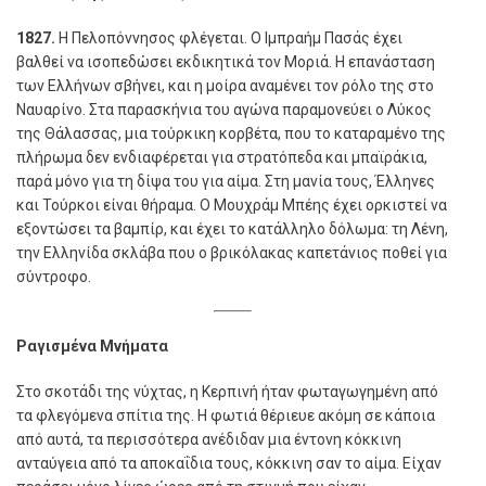
1827.
Η Πελοπόννησος φλέγεται. Ο Ιμπραήμ Πασάς έχει
βαλθεί να ισοπεδώσει εκδικητικά τον Μοριά. Η επανάσταση
των Ελλήνων σβήνει, και η μοίρα αναμένει τον ρόλο της στο
Ναυαρίνο. Στα παρασκήνια του αγώνα παραμονεύει ο Λύκος
της Θάλασσας, μια τούρκικη κορβέτα, που το καταραμένο της
πλήρωμα δεν ενδιαφέρεται για στρατόπεδα και μπαϊράκια,
παρά μόνο για τη δίψα του για αίμα. Στη μανία τους, Έλληνες
και Τούρκοι είναι θήραμα. Ο Μουχράμ Μπέης έχει ορκιστεί να
εξοντώσει τα βαμπίρ, και έχει το κατάλληλο δόλωμα: τη Λένη,
την Ελληνίδα σκλάβα που ο βρικόλακας καπετάνιος ποθεί για
σύντροφο.
Ραγισμένα Μνήματα
Στο σκοτάδι της νύχτας, η Κερπινή ήταν φωταγωγημένη από
τα φλεγόμενα σπίτια της. Η φωτιά θέριευε ακόμη σε κάποια
από αυτά, τα περισσότερα ανέδιδαν μια έντονη κόκκινη
ανταύγεια από τα αποκαΐδια τους, κόκκινη σαν το αίμα. Είχαν