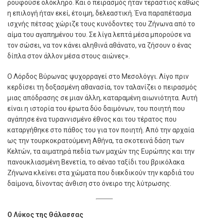
ρουφούσε ολόκληρο. Και ο πειρασμός ήταν τεράστιος καθώς
η επιλογή ήταν εκεί, έτοιμη, δελεαστική. Ένα παραπέτασμα
ισχνής πέτσας χώριζε τους κυνόδοντες του Ζήνωνα από το
αίμα του αγαπημένου του. Σε λίγα λεπτά μέσα μπορούσε να
τον σώσει, να τον κάνει αληθινά αθάνατο, να ζήσουν ο ένας
δίπλα στον άλλον μέσα στους αιώνες».
Ο Λόρδος Βύρωνας ψυχορραγεί στο Μεσολόγγι. Λίγο πριν
κερδίσει τη δοξασμένη αθανασία, τον ταλανίζει ο πειρασμός
μιας απόδρασης σε μιαν άλλη, καταραμένη αιωνιότητα. Αυτή
είναι η ιστορία του έρωτα δύο δαιμόνων, του ποιητή που
αγάπησε ένα τυραννισμένο έθνος και του τέρατος που
καταργήθηκε στο πάθος του για τον ποιητή. Από την αρχαία
ως την τουρκοκρατούμενη Αθήνα, τα σκοτεινά δάση των
Κελτών, τα αιματηρά πεδία των μαχών της Ευρώπης και την
πανουκλιασμένη Βενετία, το αέναο ταξίδι του βρικόλακα
Ζήνωνα κλείνει στα χώματα που διεκδικούν την καρδιά του
δαίμονα, δίνοντας άνθιση στο όνειρο της λύτρωσης.
Ο Λύκος της Θάλασσας