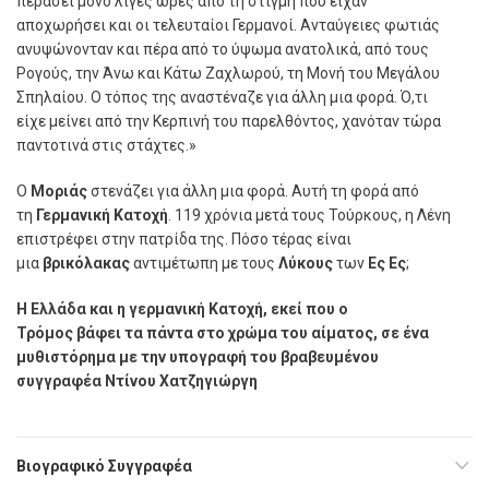
περάσει μόνο λίγες ώρες από τη στιγμή που είχαν
αποχωρήσει και οι τελευταίοι Γερμανοί. Ανταύγειες φωτιάς
ανυψώνονταν και πέρα από το ύψωμα ανατολικά, από τους
Ρογούς, την Άνω και Κάτω Ζαχλωρού, τη Μονή του Μεγάλου
Σπηλαίου. Ο τόπος της αναστέναζε για άλλη μια φορά. Ό,τι
είχε μείνει από την Κερπινή του παρελθόντος, χανόταν τώρα
παντοτινά στις στάχτες.»
Ο
Μοριάς
στενάζει για άλλη μια φορά. Αυτή τη φορά από
τη
Γερμανική Κατοχή
. 119 χρόνια μετά τους Τούρκους, η Λένη
επιστρέφει στην πατρίδα της. Πόσο τέρας είναι
μια
βρικόλακας
αντιμέτωπη με τους
Λύκους
των
Ες Ες
;
Η Ελλάδα και η γερμανική Κατοχή, εκεί που ο
Τρόμος
βάφει τα πάντα στο χρώμα του αίματος, σε ένα
μυθιστόρημα με την υπογραφή του βραβευμένου
συγγραφέα Ντίνου Χατζηγιώργη
Βιογραφικό Συγγραφέα