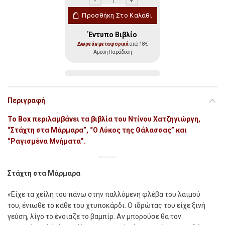
Συλλεκτικό Box Set: Βαμπίρ στην Ελλάδα
Προσθήκη Στο Καλάθι
Έντυπο Βιβλίο
Δωρεάν μεταφορικά
από 18€
Αμεση Παράδοση
Περιγραφή
Το Box περιλαμβάνει τα βιβλία του Ντίνου Χατζηγιώργη,
“Στάχτη στα Μάρμαρα”, “Ο Λύκος της Θάλασσας” και
“Ραγισμένα Μνήματα”.
Στάχτη στα Μάρμαρα
«Είχε τα χείλη του πάνω στην παλλόμενη φλέβα του λαιμού
του, ένιωθε το κάθε του χτυποκάρδι. Ο ιδρώτας του είχε ξινή
γεύση, λίγο το ένοιαζε το βαμπίρ. Αν μπορούσε θα τον