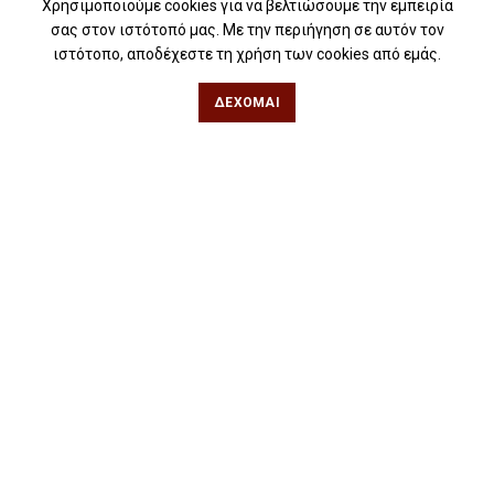
Για σχολεία
Χρησιμοποιούμε cookies για να βελτιώσουμε την εμπειρία
σας στον ιστότοπό μας. Με την περιήγηση σε αυτόν τον
Για βιβλιοφιλικές ομάδες
ιστότοπο, αποδέχεστε τη χρήση των cookies από εμάς.
Θεσσαλονίκη
ΔΈΧΟΜΑΙ
Φιλίππου 49, Κέντρο
Τηλ: 2311 27 28 03
Εmail:
info@iwrite.gr
Αθήνα
Κωλέττη 15 & Εμ. Μπενάκη, Εξάρχεια
Τηλ: 21 10 12 6900
Εmail:
info@iwrite.gr
Ακολουθήστε Μας