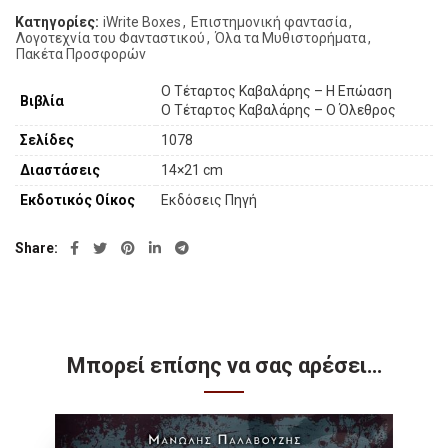
Κατηγορίες:
iWrite Boxes
,
Επιστημονική φαντασία
,
Λογοτεχνία του Φανταστικού
,
Όλα τα Μυθιστορήματα
,
Πακέτα Προσφορών
Ο Τέταρτος Καβαλάρης – Η Επώαση
Βιβλία
Ο Τέταρτος Καβαλάρης – Ο Όλεθρος
Σελίδες
1078
Διαστάσεις
14×21 cm
Εκδοτικός Οίκος
Εκδόσεις Πηγή
Share
Μπορεί επίσης να σας αρέσει…