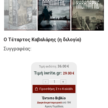
Ο Τέταρτος Καβαλάρης (η διλογία)
Συγγραφέας:
36.00
€
Τιμή εκδότη:
Τιμή iwrite.gr:
29.00
€
Ο Τέταρτος Καβαλάρης (η διλογία) ποσότ
Προσθήκη Στο Καλάθι
Έντυπο Βιβλίο
Δωρεάν μεταφορικά
από 18€
Αμεση Παράδοση