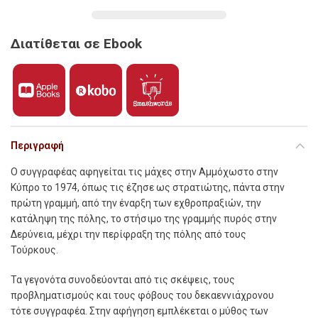
Διατίθεται σε Ebook
Περιγραφή
Ο
συγγραφέας αφηγείται τις µάχες στην Αµµόχωστο στην
Κύπρο το 1974, όπως τις έζησε ως στρατιώτης, πάντα στην
πρώτη γραµµή, από την έναρξη των εχθροπραξιών, την
κατάληψη της πόλης, το στήσιµο της γραµµής πυρός στην
Δερύνεια, µέχρι την περίφραξη της πόλης από τους
Τούρκους.
Τα γεγονότα συνοδεύονται από τις σκέψεις, τους
προβληµατισµούς και τους φόβους του δεκαεννιάχρονου
τότε συγγραφέα. Στην αφήγηση εµπλέκεται ο µύθος των