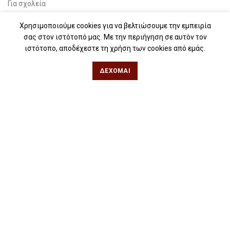
Για σχολεία
Για βιβλιοφιλικές ομάδες
Χρησιμοποιούμε cookies για να βελτιώσουμε την εμπειρία
σας στον ιστότοπό μας. Με την περιήγηση σε αυτόν τον
Θεσσαλονίκη
ιστότοπο, αποδέχεστε τη χρήση των cookies από εμάς.
ΔΈΧΟΜΑΙ
Φιλίππου 49, Κέντρο
Τηλ: 2311 27 28 03
Εmail:
info@iwrite.gr
Αθήνα
Κωλέττη 15 & Εμ. Μπενάκη, Εξάρχεια
Τηλ: 21 10 12 6900
Εmail:
info@iwrite.gr
Ακολουθήστε Μας