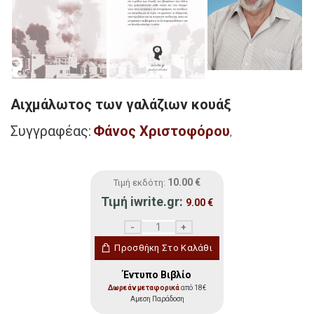
Αιχμάλωτος των γαλάζιων κουάξ
Συγγραφέας:
Φάνος Χριστοφόρου
,
10.00
€
Τιμή εκδότη:
Τιμή iwrite.gr:
9.00
€
Αιχμάλωτος των γαλάζιων κουάξ ποσότη
Προσθήκη Στο Καλάθι
Έντυπο Βιβλίο
Δωρεάν μεταφορικά
από 18€
Αμεση Παράδοση