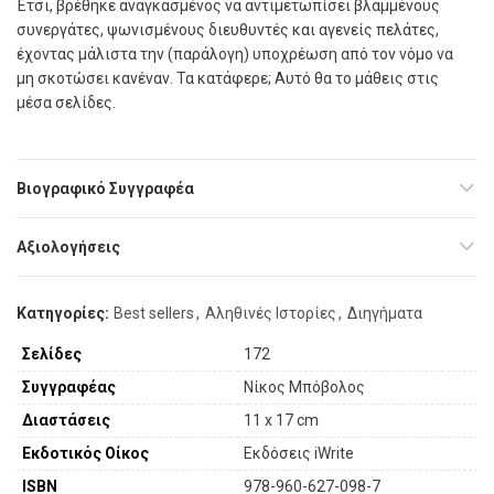
Έτσι, βρέθηκε αναγκασμένος να αντιμετωπίσει βλαμμένους
συνεργάτες, ψωνισμένους διευθυντές και αγενείς πελάτες,
έχοντας μάλιστα την (παράλογη) υποχρέωση από τον νόμο να
μη σκοτώσει κανέναν. Τα κατάφερε; Αυτό θα το μάθεις στις
μέσα σελίδες.
Βιογραφικό Συγγραφέα
Αξιολογήσεις
Κατηγορίες:
Best sellers
,
Αληθινές Ιστορίες
,
Διηγήματα
Σελίδες
172
Συγγραφέας
Νίκος Μπόβολος
Διαστάσεις
11 x 17 cm
Εκδοτικός Οίκος
Εκδόσεις iWrite
ISBN
978-960-627-098-7