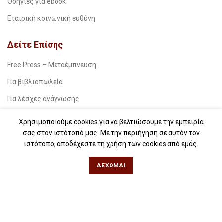
Οδηγίες για ebook
Εταιρική κοινωνική ευθύνη
Δείτε Επίσης
Free Press – Μεταέμπνευση
Για βιβλιοπωλεία
Για λέσχες ανάγνωσης
Για δημοσιογράφους
Χρησιμοποιούμε cookies για να βελτιώσουμε την εμπειρία
Για σχολεία
σας στον ιστότοπό μας. Με την περιήγηση σε αυτόν τον
ιστότοπο, αποδέχεστε τη χρήση των cookies από εμάς.
Για βιβλιοφιλικές ομάδες
ΔΈΧΟΜΑΙ
Θεσσαλονίκη
Φιλίππου 49, Κέντρο
Τηλ: 2311 27 28 03