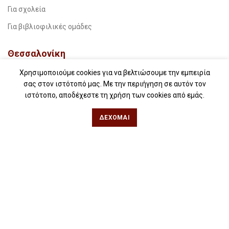
Για σχολεία
Για βιβλιοφιλικές ομάδες
Θεσσαλονίκη
Χρησιμοποιούμε cookies για να βελτιώσουμε την εμπειρία
Φιλίππου 49, Κέντρο
σας στον ιστότοπό μας. Με την περιήγηση σε αυτόν τον
Τηλ: 2311 27 28 03
ιστότοπο, αποδέχεστε τη χρήση των cookies από εμάς.
Εmail:
info@iwrite.gr
ΔΈΧΟΜΑΙ
Αθήνα
Κωλέττη 15 & Εμ. Μπενάκη, Εξάρχεια
Τηλ: 21 10 12 6900
Εmail:
info@iwrite.gr