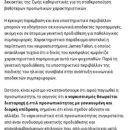
δεκαετίες της ζωής καθοριστικές για τη σταθεροποίηση
βαθύτερων προσωπικών χαρακτηριστικών.
Η έγκαιρη παρέμβαση και ένα υποστηρικτικό περιβάλλον
μπορούν να οδηγήσουν σε κοινωνικά αποδεκτές προσαρμογές,
ακόμη και σε άτομα με γενετική προδιάθεση για παθολογικές
συμπεριφορές. Χαρακτηριστικό παράδειγμα αποτελεί η
περίπτωση του νευροεπιστήμονα James Fallon, ο οποίος
ανακάλυψε τυχαία ότι ο δικός του εγκέφαλος εμφάνιζε
χαρακτηριστικά παρόμοια με αυτά των ψυχοπαθών. Παρά τη
γενετική προδιάθεση, το υποστηρικτικό περιβάλλον της
παιδικής του ηλικίας συνέβαλε στην ανάπτυξη κοινωνικά
αποδεκτών συμπεριφορών.
Ωστόσο, είναι κρίσιμο να κατανοήσουμε ότι αφού παγιωθεί η
προσωπικότητα, το γεγονός ότι
ο ναρκισσισμός θεωρείται
διαταραχή ή στιλ προσωπικότητας με γενικευμένη και
διαρκή επίδραση
, σημαίνει ότι είναι σχεδόν αδύνατο να
αλλάξει. Το ναρκισσιστικό στιλ προσωπικότητας συγκροτείται
από έναν συνδυασμό γενετικής προδιάθεσης και
επαναλαμβανόμενων επιλογών που, από μια ηλικία και μετά,