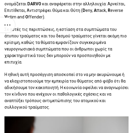
ονομάζεται
DARVO
και αναφέρεται στην αλληλουχία: Αρνείται,
Επιτίθεται, Αντιστρέφει Θύμα και Θύτη (
D
eny,
A
ttack,
R
everse
V
ictim and
O
ffender).
Σε αυτές τις περιπτώσεις, η εστίαση στα συμπτώματα του
άτυπου τραύματος και του δεσμού τραύματος γίνεται ακόμη πιο
κρίσιμη, καθώς τα θύματα εμφανίζουν συγκεκριμένα
νευρογνωσιακά συμπτώματα που οι άνθρωποι χωρίς τα
χαρακτηριστικά τους δεν μπορούν να προσποιηθούν με
επιτυχία.
Η ηθική αυτή προσέγγιση αποσκοπεί στο να μην ακυρώνουμε ή
να ελαχιστοποιούμε την εμπειρία του θύματος από φόβο ότι θα
αδικήσουμε τον κακοποιητή. Η κοινωνία οφείλει να αναγνωρίσει
τον κίνδυνο που ενέχουν οι παθολογικές σχέσεις και να
αναπτύξει τρόπους αντιμετώπισης του ατομικού και
συλλογικού τραύματος.