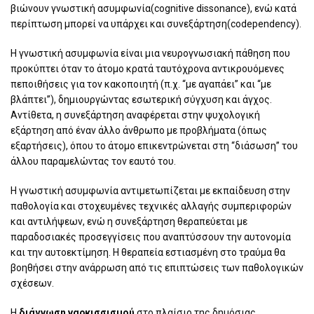
βιώνουν γνωστική ασυμφωνία(cognitive dissonance), ενώ κατά
περίπτωση μπορεί να υπάρχει και συνεξάρτηση(codependency).
Η γνωστική ασυμφωνία είναι μια νευρογνωσιακή πάθηση που
προκύπτει όταν το άτομο κρατά ταυτόχρονα αντικρουόμενες
πεποιθήσεις για τον κακοποιητή (π.χ. “με αγαπάει” και “με
βλάπτει”), δημιουργώντας εσωτερική σύγχυση και άγχος.
Αντίθετα, η συνεξάρτηση αναφέρεται στην ψυχολογική
εξάρτηση από έναν άλλο άνθρωπο με προβλήματα (όπως
εξαρτήσεις), όπου το άτομο επικεντρώνεται στη “διάσωση” του
άλλου παραμελώντας τον εαυτό του.
Η γνωστική ασυμφωνία αντιμετωπίζεται με εκπαίδευση στην
παθολογία και στοχευμένες τεχνικές αλλαγής συμπεριφορών
και αντιλήψεων, ενώ η συνεξάρτηση θεραπεύεται με
παραδοσιακές προσεγγίσεις που αναπτύσσουν την αυτονομία
και την αυτοεκτίμηση. Η θεραπεία εστιασμένη στο τραύμα θα
βοηθήσει στην ανάρρωση από τις επιπτώσεις των παθολογικών
σχέσεων.
Η
διάγνωση ναρκισσισμού
στο πλαίσιο της δημόσιας