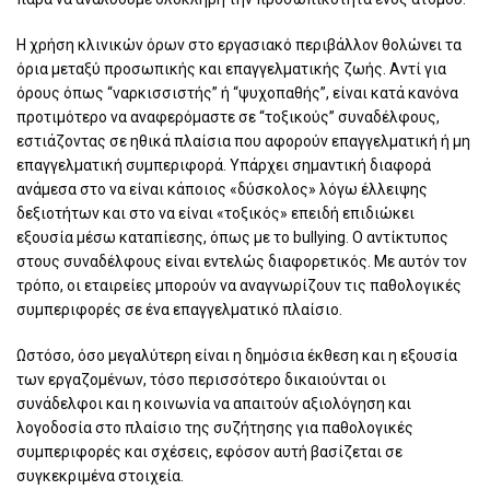
Η χρήση κλινικών όρων στο εργασιακό περιβάλλον θολώνει τα
όρια μεταξύ προσωπικής και επαγγελματικής ζωής. Αντί για
όρους όπως “ναρκισσιστής” ή “ψυχοπαθής”, είναι κατά κανόνα
προτιμότερο να αναφερόμαστε σε “τοξικούς” συναδέλφους,
εστιάζοντας σε ηθικά πλαίσια που αφορούν επαγγελματική ή μη
επαγγελματική συμπεριφορά. Υπάρχει σημαντική διαφορά
ανάμεσα στο να είναι κάποιος «δύσκολος» λόγω έλλειψης
δεξιοτήτων και στο να είναι «τοξικός» επειδή επιδιώκει
εξουσία μέσω καταπίεσης, όπως με το bullying. Ο αντίκτυπος
στους συναδέλφους είναι εντελώς διαφορετικός. Με αυτόν τον
τρόπο, οι εταιρείες μπορούν να αναγνωρίζουν τις παθολογικές
συμπεριφορές σε ένα επαγγελματικό πλαίσιο.
Ωστόσο, όσο μεγαλύτερη είναι η δημόσια έκθεση και η εξουσία
των εργαζομένων, τόσο περισσότερο δικαιούνται οι
συνάδελφοι και η κοινωνία να απαιτούν αξιολόγηση και
λογοδοσία στο πλαίσιο της συζήτησης για παθολογικές
συμπεριφορές και σχέσεις, εφόσον αυτή βασίζεται σε
συγκεκριμένα στοιχεία.