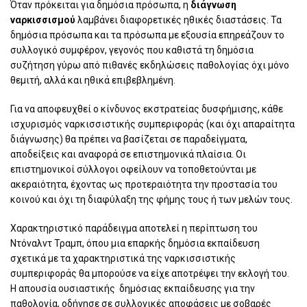
Όταν πρόκειται για δημόσια πρόσωπα, η
διάγνωση
ναρκισσισμού
λαμβάνει διαφορετικές ηθικές διαστάσεις. Τα
δημόσια πρόσωπα και τα πρόσωπα με εξουσία επηρεάζουν το
συλλογικό συμφέρον, γεγονός που καθιστά τη δημόσια
συζήτηση γύρω από πιθανές εκδηλώσεις παθολογίας όχι μόνο
θεμιτή, αλλά και ηθικά επιβεβλημένη.
Για να αποφευχθεί ο κίνδυνος εκστρατείας δυσφήμισης, κάθε
ισχυρισμός ναρκισσιστικής συμπεριφοράς (και όχι απαραίτητα
διάγνωσης) θα πρέπει να βασίζεται σε παραδείγματα,
αποδείξεις και αναφορά σε επιστημονικά πλαίσια. Οι
επιστημονικοί σύλλογοι οφείλουν να τοποθετούνται με
ακεραιότητα, έχοντας ως προτεραιότητα την προστασία του
κοινού και όχι τη διαφύλαξη της φήμης τους ή των μελών τους.
Χαρακτηριστικό παράδειγμα αποτελεί η περίπτωση του
Ντόναλντ Τραμπ, όπου μια επαρκής δημόσια εκπαίδευση
σχετικά με τα χαρακτηριστικά της ναρκισσιστικής
συμπεριφοράς θα μπορούσε να είχε αποτρέψει την εκλογή του.
Η απουσία ουσιαστικής δημόσιας εκπαίδευσης για την
παθολογία, οδήγησε σε συλλογικές αποφάσεις με σοβαρές