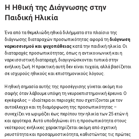
Η Ηθική της Διάγνωσης στην
Παιδική Ηλικία
Ένα από τα θεμελιώδη ηθικά διλήμματα στο πλαίσιο της
διάγνωσης διαταραχών προσωπικότητας αφορά τη
διάγνωση
ναρκισσισμού
και ψυχοπάθειας
κατά την παιδική ηλικία. Οι
διαταραχές προσωπικότητας, όπως η αντικοινωνική και η
ναρκισσιστική διαταραχή, διαγιγνώσκονται τυπικά στην
ενήλικη ζωή. Η πρακτική αυτή δεν είναι τυχαία, αλλά βασίζεται
σε ισχυρούς ηθικούς και επιστημονικούς λόγους.
Η ηθική σημασία αυτής της προσέγγισης γίνεται ακόμη πιο
σαφής όταν λάβουμε υπόψη τη νευροεπιστημονική έρευνα. Ο
εγκέφαλος – ιδιαίτερα οι περιοχές που σχετίζονται με τον
αυτοέλεγχο και τη διαμόρφωση της προσωπικότητας –
συνεχίζει να ωριμάζει έως περίπου την ηλικία των 25 ετών ή
και αργότερα. Αυτό υποδηλώνει ότι η προσωπικότητα στους
νεότερους ενήλικες χαρακτηρίζεται ακόμη από σχετική
ρευστότητα και προσαρμοστικότητα, καθιστώντας τις πρώτες