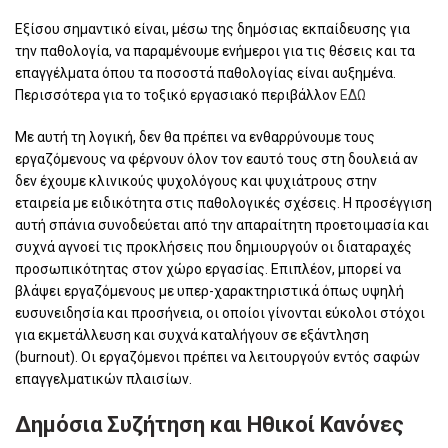
Εξίσου σημαντικό είναι, μέσω της δημόσιας εκπαίδευσης για
την παθολογία, να παραμένουμε ενήμεροι για τις θέσεις και τα
επαγγέλματα όπου τα ποσοστά παθολογίας είναι αυξημένα.
Περισσότερα για το τοξικό εργασιακό περιβάλλον
ΕΔΩ
Με αυτή τη λογική, δεν θα πρέπει να ενθαρρύνουμε τους
εργαζόμενους να φέρνουν όλον τον εαυτό τους στη δουλειά αν
δεν έχουμε κλινικούς ψυχολόγους και ψυχιάτρους στην
εταιρεία με ειδικότητα στις παθολογικές σχέσεις. Η προσέγγιση
αυτή σπάνια συνοδεύεται από την απαραίτητη προετοιμασία και
συχνά αγνοεί τις προκλήσεις που δημιουργούν οι διαταραχές
προσωπικότητας στον χώρο εργασίας. Επιπλέον, μπορεί να
βλάψει εργαζόμενους με υπερ-χαρακτηριστικά όπως υψηλή
ευσυνειδησία και προσήνεια, οι οποίοι γίνονται εύκολοι στόχοι
για εκμετάλλευση και συχνά καταλήγουν σε εξάντληση
(burnout). Οι εργαζόμενοι πρέπει να λειτουργούν εντός σαφών
επαγγελματικών πλαισίων.
Δημόσια Συζήτηση και Ηθικοί Κανόνες