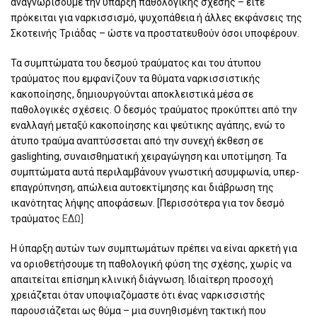
αναγνωρίσουμε την ύπαρξη παθολογικής σχέσης – είτε
πρόκειται για ναρκισσισμό, ψυχοπάθεια ή άλλες εκφάνσεις της
Σκοτεινής Τριάδας – ώστε να προστατευθούν όσοι υποφέρουν.
Τα συμπτώματα του δεσμού τραύματος και του άτυπου
τραύματος που εμφανίζουν τα θύματα ναρκισσιστικής
κακοποίησης, δημιουργούνται αποκλειστικά μέσα σε
παθολογικές σχέσεις. Ο δεσμός τραύματος προκύπτει από την
εναλλαγή μεταξύ κακοποίησης και ψεύτικης αγάπης, ενώ το
άτυπο τραύμα αναπτύσσεται από την συνεχή έκθεση σε
gaslighting, συναισθηματική χειραγώγηση και υποτίμηση. Τα
συμπτώματα αυτά περιλαμβάνουν γνωστική ασυμφωνία, υπερ-
επαγρύπνηση, απώλεια αυτοεκτίμησης και διάβρωση της
ικανότητας λήψης αποφάσεων. [Περισσότερα για τον δεσμό
τραύματος
ΕΔΩ]
Η ύπαρξη αυτών των συμπτωμάτων πρέπει να είναι αρκετή για
να οριοθετήσουμε τη παθολογική φύση της σχέσης, χωρίς να
απαιτείται επίσημη κλινική διάγνωση. Ιδιαίτερη προσοχή
χρειάζεται όταν υποψιαζόμαστε ότι ένας ναρκισσιστής
παρουσιάζεται ως θύμα – μια συνηθισμένη τακτική που