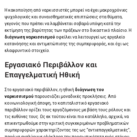
Η κακοποίηση από ναρκισσιστές μπορεί να έχει μακροχρόνιες
ψυχολογικές και συναισθηματικές επιπτώσεις στα θύματα,
γεγονός που πρέπει να λαμβάνεται σοβαρά υπόψη κατά την
εκτίμηση της βαρύτητας των πράξεων στο δικαστικό πλαίσιο. Η
διάγνωση ναρκισσισμού
οφείλει να λειτουργεί ως εργαλείο
κατανόησης και αντιμετώπισης της συμπεριφοράς, και όχι ως
ελαφρυντικό στοιχείο.
Εργασιακό Περιβάλλον και
Επαγγελματική Ηθική
Στο εργασιακό περιβάλλον, η ηθική
διάγνωση του
ναρκισσισμού
παρουσιάζει μοναδικές προκλήσεις. Από
κοινωνιολογική άποψη, το καπιταλιστικό εργασιακό
περιβάλλον ορίζει τους εργαζόμενους με βάση τους ρόλους και
τις ευθύνες τους. Ως εκ τούτου είναι πιο κατάλληλο, αρχικά, να
επικεντρωθούμε στην κριτική συγκεκριμένων προβληματικών
συμπεριφορών χαρακτηρίζοντας τες ως “αντιεπαγγελματικές”,
παρά να αναλύουμε ολόκληρη την προσωπικότητα ενός ατόμου.