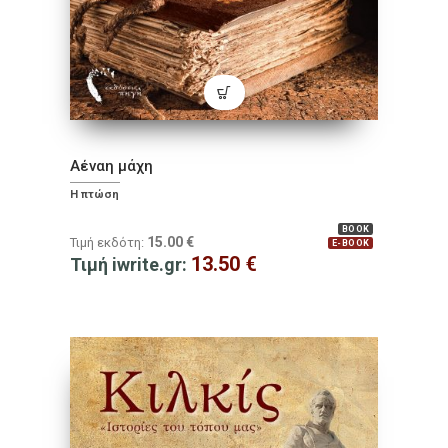
Αέναη μάχη
Η πτώση
BOOK
15.00
€
Τιμή εκδότη:
E-BOOK
13.50
€
Τιμή iwrite.gr: