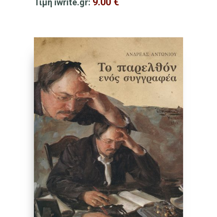
9.00
€
Τιμή iwrite.gr: