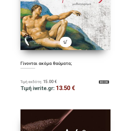
Γίνονται ακόμα θαύματα;
15.00
€
Τιμή εκδότη:
BOOK
13.50
€
Τιμή iwrite.gr: