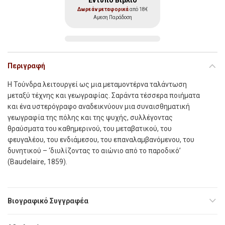
Έντυπο Βιβλίο
Δωρεάν μεταφορικά
από 18€
Αμεση Παράδοση
Περιγραφή
Η
Τούνδρα
λειτουργεί ως µια µεταµοντέρνα ταλάντωση
µεταξύ τέχνης και γεωγραφίας. Σαράντα τέσσερα ποιήµατα
και ένα υστερόγραφο αναδεικνύουν µια συναισθηµατική
γεωγραφία της πόλης και της ψυχής, συλλέγοντας
θραύσµατα του καθηµερινού, του µεταβατικού, του
φευγαλέου, του ενδιάµεσου, του επαναλαµβανόµενου, του
δυνητικού – ‘διυλίζοντας το αιώνιο από το παροδικό’
(Baudelaire, 1859).
Βιογραφικό Συγγραφέα