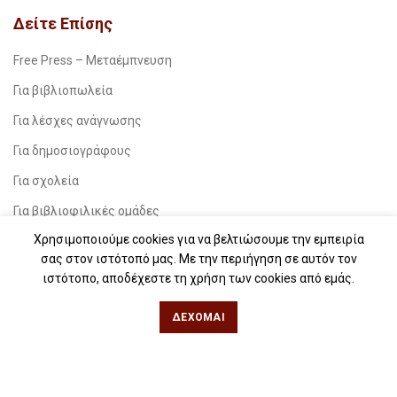
Δείτε Επίσης
Free Press – Μεταέμπνευση
Για βιβλιοπωλεία
Για λέσχες ανάγνωσης
Για δημοσιογράφους
Για σχολεία
Για βιβλιοφιλικές ομάδες
Χρησιμοποιούμε cookies για να βελτιώσουμε την εμπειρία
Θεσσαλονίκη
σας στον ιστότοπό μας. Με την περιήγηση σε αυτόν τον
ιστότοπο, αποδέχεστε τη χρήση των cookies από εμάς.
Φιλίππου 49, Κέντρο
ΔΈΧΟΜΑΙ
Τηλ: 2311 27 28 03
Εmail:
info@iwrite.gr