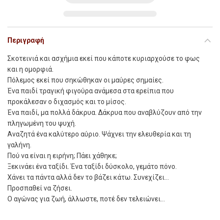
Περιγραφή
Σ
κ
οτεινιά και ασχήµια εκεί που κάποτε κυριαρχούσε το φως
και η οµορφιά.
Πόλεµος εκεί που σηκώθηκαν οι µαύρες σηµαίες.
Ένα παιδί τραγική φιγούρα ανάµεσα στα ερείπια που
προκάλεσαν ο διχασµός και το µίσος.
Ένα παιδί, µα πολλά δάκρυα. Δάκρυα που αναβλύζουν από την
πληγωµένη του ψυχή.
Αναζητά ένα καλύτερο αύριο. Ψάχνει την ελευθερία και τη
γαλήνη.
Πού να είναι η ειρήνη; Πάει χάθηκε;
Ξεκινάει ένα ταξίδι. Ένα ταξίδι δύσκολο, γεµάτο πόνο.
Χάνει τα πάντα αλλά δεν το βάζει κάτω. Συνεχίζει…
Προσπαθεί να ζήσει.
Ο αγώνας για ζωή, άλλωστε, ποτέ δεν τελειώνει…