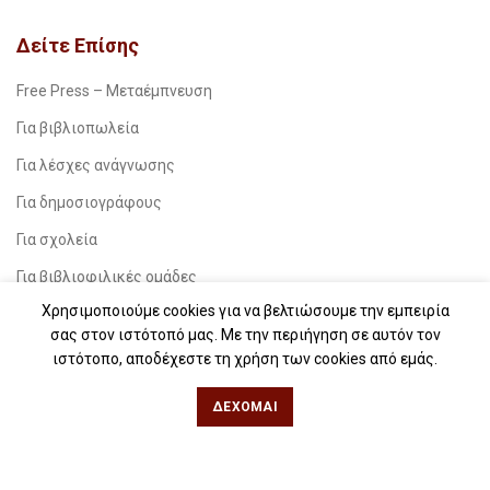
Δείτε Επίσης
Free Press – Μεταέμπνευση
Για βιβλιοπωλεία
Για λέσχες ανάγνωσης
Για δημοσιογράφους
Για σχολεία
Για βιβλιοφιλικές ομάδες
Χρησιμοποιούμε cookies για να βελτιώσουμε την εμπειρία
Θεσσαλονίκη
σας στον ιστότοπό μας. Με την περιήγηση σε αυτόν τον
ιστότοπο, αποδέχεστε τη χρήση των cookies από εμάς.
Φιλίππου 49, Κέντρο
ΔΈΧΟΜΑΙ
Τηλ: 2311 27 28 03
Εmail:
info@iwrite.gr