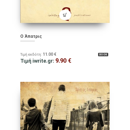
Ο Άπατρις
11.00
€
Τιμή εκδότη:
BOOK
9.90
€
Τιμή iwrite.gr: