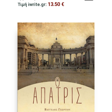
13.50
€
Τιμή iwrite.gr: