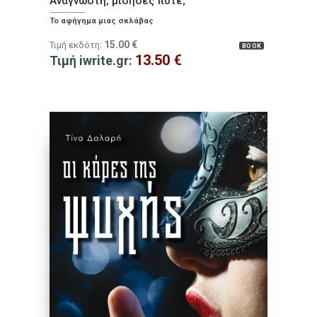
Αναγνώστη, μίσησες ποτέ;
Το αφήγηµα µιας σκλάβας
15.00
€
Τιμή εκδότη:
BOOK
13.50
€
Τιμή iwrite.gr: