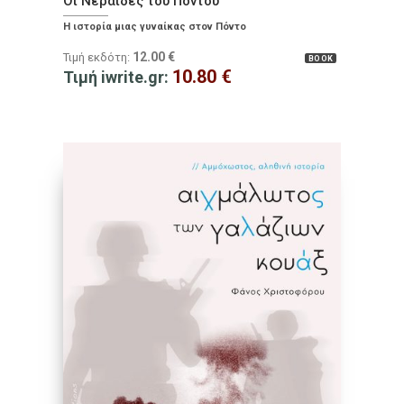
Οι Νεράιδες του Πόντου
Η ιστορία μιας γυναίκας στον Πόντο
12.00
€
Τιμή εκδότη:
BOOK
10.80
€
Τιμή iwrite.gr: