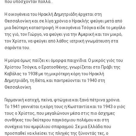
που υπόσχονταν πολλά…
Η οικογένεια του Ηρακλή Δημητριάδη έρχεται στη
Θεσσαλονίκη και σε λίγα χρόνια ο Ηρακλής φεύγει μετά από
μια δεύτερη καταστροφή. Η οικογένεια Τσόγκα είδε το μεγάλο
της γιό, τον Γιώργο, να φεύγει για την Αμερική και τον μικρό,
τον Χρίστο, να φεύγει από λάθος ιατρική γνωμάτευση στα
σαράντα του.
Η μοίρα όμως παίζει κι όμορφα παιχνίδια. Ο μικρός γιός του
Χρίστου Τσόγκα, ο Ερατοσθένης, γνωρίζεται στο Πράβι της
Καβάλας το 1938 με τη μικρότερη κόρη του Ηρακλή
Δημητριάδη, τη Βέτα, και παντρεύονται το 1940 στη
Θεσσαλονίκη.
Γερμανική κατοχή, πείνα, φτώχεια και ξανά πέτρινα χρόνια.
Το 1941 γεννιέται η κόρη τους η Κωσταντία και το 1943 ο γιός
τους ο Χρίστος, που μεγαλώνουν μέσα στις πιο άσχημες
συνθήκες του δεύτερου παγκόσμιου πολέμου και στη
συνέχεια του εμφύλιου σπαραγμού. Σε μια Ελλάδα που
προσπαθεί να κλείσει τις πληγές της ξύνοντάς τες, ο