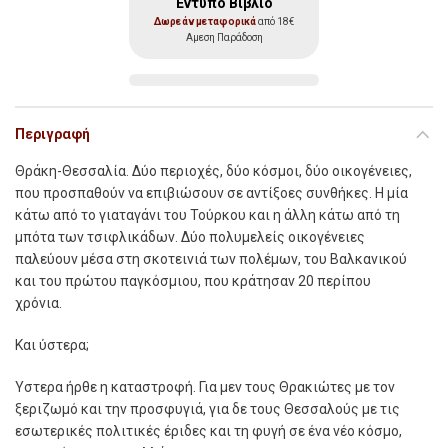
Έντυπο Βιβλίο
Δωρεάν μεταφορικά
από 18€
Αμεση Παράδοση
Περιγραφή
Θράκη-Θεσσαλία. Δύο περιοχές, δύο κόσμοι, δύο οικογένειες,
που προσπαθούν να επιβιώσουν σε αντίξοες συνθήκες. Η μία
κάτω από το γιαταγάνι του Τούρκου και η άλλη κάτω από τη
μπότα των τσιφλικάδων. Δύο πολυμελείς οικογένειες
παλεύουν μέσα στη σκοτεινιά των πολέμων, του Βαλκανικού
και του πρώτου παγκόσμιου, που κράτησαν 20 περίπου
χρόνια.
Και ύστερα;
Ύστερα ήρθε η καταστροφή. Για μεν τους Θρακιώτες με τον
ξεριζωμό και την προσφυγιά, για δε τους Θεσσαλούς με τις
εσωτερικές πολιτικές έριδες και τη φυγή σε ένα νέο κόσμο,