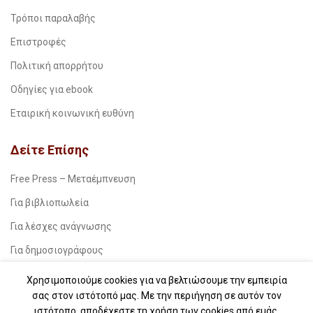
Τρόποι παραλαβής
Επιστροφές
Πολιτική απορρήτου
Οδηγίες για ebook
Εταιρική κοινωνική ευθύνη
Δείτε Επίσης
Free Press – Μεταέμπνευση
Για βιβλιοπωλεία
Για λέσχες ανάγνωσης
Για δημοσιογράφους
Για σχολεία
Χρησιμοποιούμε cookies για να βελτιώσουμε την εμπειρία
σας στον ιστότοπό μας. Με την περιήγηση σε αυτόν τον
Για βιβλιοφιλικές ομάδες
ιστότοπο, αποδέχεστε τη χρήση των cookies από εμάς.