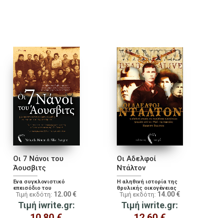
Οι 7 Νάνοι του
Οι Αδελφοί
Άουσβιτς
Ντάλτον
Ένα συγκλονιστικό
Η αληθινή ιστορία της
επεισόδιο του
θρυλικής οικογένειας
12.00
€
14.00
€
Τιμή εκδότη:
Τιμή εκδότη:
Ολοκαυτώματος
κακοποιών
Τιμή iwrite.gr:
Τιμή iwrite.gr:
10.80
€
12.60
€