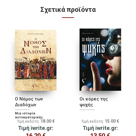
Σχετικά προϊόντα
Ο Νόμος των
Οι κόρες της
Διαδόχων
ψυχής
Μια ιστορία
αυτοκρατορικής
18.00
€
15.00
€
Τιμή εκδότη:
Τιμή εκδότη:
διαδοχής στο Βυζάντιο
Τιμή iwrite.gr:
Τιμή iwrite.gr:
16.20
€
13.50
€