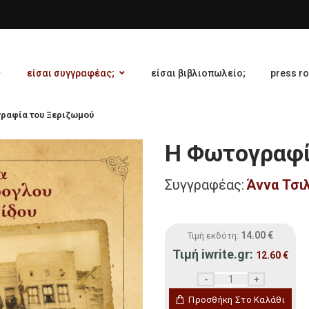
είσαι συγγραφέας;
είσαι βιβλιοπωλείο;
press r
ραφία του Ξεριζωμού
Η Φωτογραφί
Συγγραφέας:
Άννα Τσι
14.00
€
Τιμή εκδότη:
Τιμή iwrite.gr:
12.60
€
Η Φωτογραφία του Ξερι
Προσθήκη Στο Καλάθι