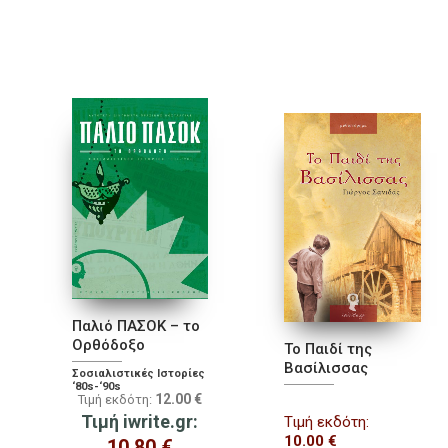
Παλιό ΠΑΣΟΚ – το
Ορθόδοξο
Το Παιδί της
Βασίλισσας
Σοσιαλιστικές Ιστορίες
‘80s-‘90s
12.00
€
Τιμή εκδότη:
Τιμή iwrite.gr:
Τιμή εκδότη:
10.00
€
10.80
€