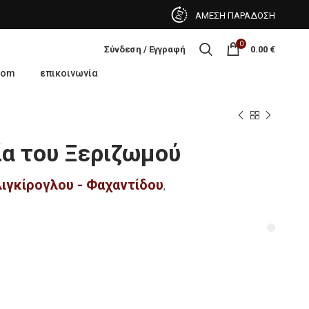
ΑΜΕΣΗ ΠΑΡΑΔΟΣΗ
0
Σύνδεση / Εγγραφή
0.00
€
oom
επικοινωνία
α του Ξεριζωμού
λιγκίρογλου - Φαχαντίδου
,
ζωμού ποσότητα