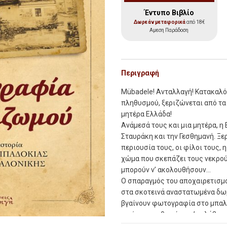
Έντυπο Βιβλίο
Δωρεάν μεταφορικά
από 18€
Αμεση Παράδοση
Περιγραφή
Mübadele! Ανταλλαγή! Κατακαλό
πληθυσμού, ξεριζώνεται από τα
μητέρα Ελλάδα!
Ανάμεσά τους και μια μητέρα, η Ε
Σταυράκη και την Γεσθημανή. Ξερ
περιουσία τους, οι φίλοι τους, 
χώμα που σκεπάζει τους νεκρούς
μπορούν ν’ ακολουθήσουν…
Ο σπαραγμός του αποχαιρετισμο
στα σκοτεινά αναστατωμένα δωμά
βγαίνουν φωτογραφία στο μπαλκόν
εικόνα τοποθετείται μ’ ευλάβεια
μεγάλο κλειδί, μ’ ένα σταυρό σ