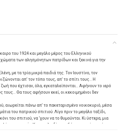
καιρο του 1924 και μεγάλο μέρος του Ελληνικού
 χώματα των αλησμόνητων πατρίδων και ξεκινά για την
λένη, με τα τρία μικρά παιδιά της. Τον Ιουστίνο, τον
ιζώνονται απ’ τον τόπο τους, απ’ το σπίτι τους… Η
η ζωή που έχτισαν, όλα, εγκαταλείπονται… Αφήνουν το ιερό
 τους… Θα τους αφήσουν εκεί, οι κεκοιμημένοι δεν
ύ, αιωρείται πάνω απ’ το πακεταρισμένο νοικοκυριό, μέσα
τια του πατρικού σπιτιού. Λίγο πριν το μεγάλο ταξίδι,
ι του σπιτιού, να ‘χουν να το θυμούνται. Κι ύστερα, μια
 σ’ ένα μποχτσά… Και το κλειδί της εξώπορτας, ένα μαύρο
την κορυφή, κρύβεται βιαστικά στον κόρφο της μάνας. Θα