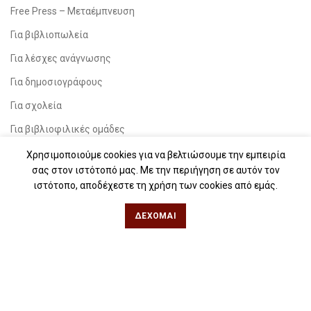
Free Press – Μεταέμπνευση
Για βιβλιοπωλεία
Για λέσχες ανάγνωσης
Για δημοσιογράφους
Για σχολεία
Για βιβλιοφιλικές ομάδες
Χρησιμοποιούμε cookies για να βελτιώσουμε την εμπειρία
Θεσσαλονίκη
σας στον ιστότοπό μας. Με την περιήγηση σε αυτόν τον
ιστότοπο, αποδέχεστε τη χρήση των cookies από εμάς.
Φιλίππου 49, Κέντρο
ΔΈΧΟΜΑΙ
Τηλ: 2311 27 28 03
Εmail:
info@iwrite.gr
Αθήνα
Κωλέττη 15 & Εμ. Μπενάκη, Εξάρχεια