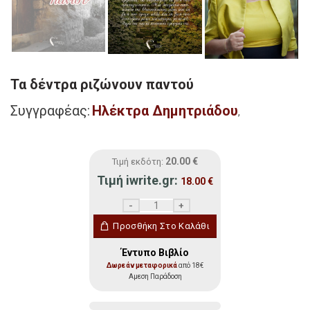
Τα δέντρα ριζώνουν παντού
Συγγραφέας:
Ηλέκτρα Δημητριάδου
,
20.00
€
Τιμή εκδότη:
Τιμή iwrite.gr:
18.00
€
Τα δέντρα ριζώνουν παντού ποσότητα
Προσθήκη Στο Καλάθι
Έντυπο Βιβλίο
Δωρεάν μεταφορικά
από 18€
Αμεση Παράδοση