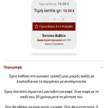
16.66
€
Τιμή εκδότη:
Τιμή iwrite.gr:
14.30
€
Μαμά, Μπαμπά, μ'ακούτε; ποσότητα
Προσθήκη Στο Καλάθι
Έντυπο Βιβλίο
Δωρεάν μεταφορικά
από 18€
Αμεση Παράδοση
Περιγραφή
Έχεις καθίσει στο γωνιακό τραπέζι µιας µικρής αυλής µε
λουλούδια και το περιµένεις µε ανυποµονησία.
Έχεις ένα πολύ σηµαντικό ραντεβού για καφέ. Έναν καφέ µε το
παιδί σου, 30 χρόνια µετά τη γέννησή του.
Πώς θα ήθελες να είναι αυτός ο καφές; Πώς θα κοιταχτείτε; Τι