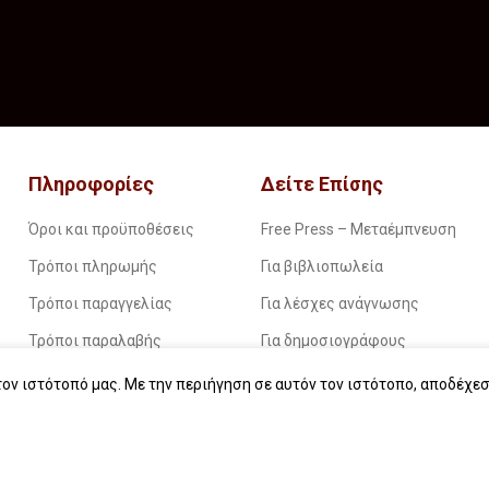
Πληροφορίες
Δείτε Επίσης
Όροι και προϋποθέσεις
Free Press – Μεταέμπνευση
Τρόποι πληρωμής
Για βιβλιοπωλεία
Τρόποι παραγγελίας
Για λέσχες ανάγνωσης
Τρόποι παραλαβής
Για δημοσιογράφους
Επιστροφές
Για σχολεία
ον ιστότοπό μας. Με την περιήγηση σε αυτόν τον ιστότοπο, αποδέχεσ
Πολιτική απορρήτου
Για βιβλιοφιλικές ομάδες
Οδηγίες για ebook
Εταιρική κοινωνική ευθύνη