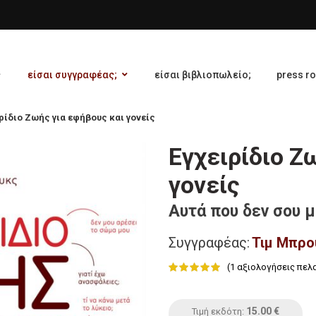
είσαι συγγραφέας;
είσαι βιβλιοπωλείο;
press r
ρίδιο Ζωής για εφήβους και γονείς
Εγχειρίδιο Ζ
γονείς
Αυτά που δεν σου μ
Συγγραφέας:
Τιμ Μπρο
(
1
αξιολογήσεις πελ
15.00
€
Τιμή εκδότη: