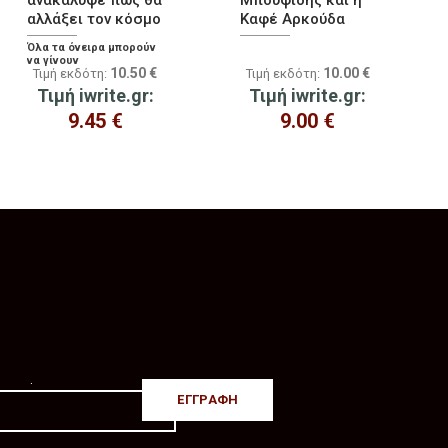
ανακάλυψε πως θα
Μπουφίδης και η
αλλάξει τον κόσμο
Καφέ Αρκούδα
Όλα τα όνειρα μπορούν
να γίνουν
10.50
€
10.00
€
Τιμή εκδότη:
Τιμή εκδότη:
πραγματικότητα!
Τιμή iwrite.gr:
Τιμή iwrite.gr:
9.45
€
9.00
€
.