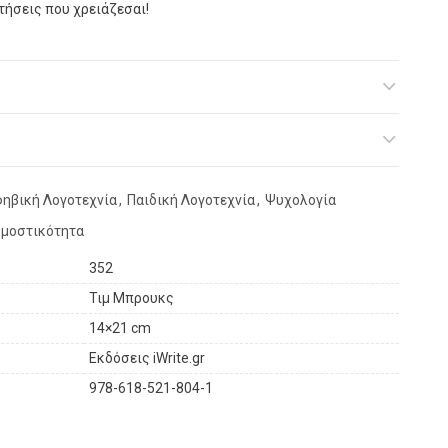
ντήσεις που χρειάζεσαι!
ηβική Λογοτεχνία
,
Παιδική Λογοτεχνία
,
Ψυχολογία
μοστικότητα
352
Τιμ Μπρουκς
14×21 cm
Εκδόσεις iWrite.gr
978-618-521-804-1