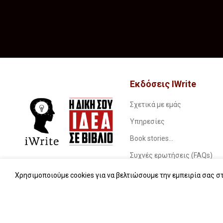
Εκδόσεις IWrite
Σχετικά με εμάς
Υπηρεσίες
Book stories…
Συχνές ερωτήσεις (FAQs)
iWrite.blog
Χρησιμοποιούμε cookies για να βελτιώσουμε την εμπειρία σας στ
Επικοινωνία