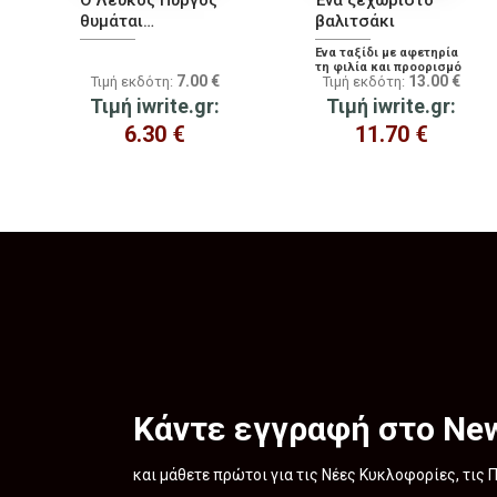
Ο Λευκός Πύργος
Ένα ξεχωριστό
θυμάται…
βαλιτσάκι
Ένα ταξίδι με αφετηρία
τη φιλία και προορισμό
7.00
€
13.00
€
Τιμή εκδότη:
Τιμή εκδότη:
την αγάπη και τον
σεβασμό
Τιμή iwrite.gr:
Τιμή iwrite.gr:
6.30
€
11.70
€
Κάντε εγγραφή στο New
και μάθετε πρώτοι για τις Νέες Κυκλοφορίες, τις