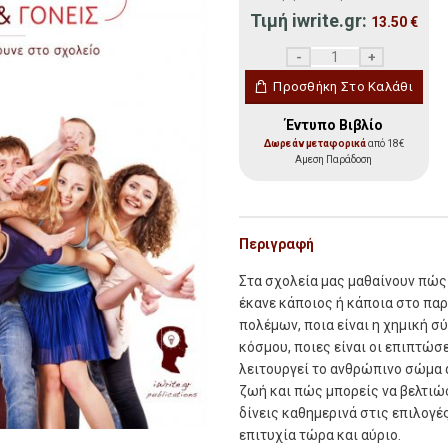
Τιμή iwrite.gr:
13.50
€
Εγχειρίδιο Ζωής για εφή
Προσθήκη Στο Καλάθι
Έντυπο Βιβλίο
Δωρεάν μεταφορικά
από 18€
Αμεση Παράδοση
Περιγραφή
Στα σχολεία μας μαθαίνουν πώς 
έκανε κάποιος ή κάποια στο παρ
πολέμων, ποια είναι η χημική σ
κόσμου, ποιες είναι οι επιπτώ
λειτουργεί το ανθρώπινο σώμα α
ζωή και πώς μπορείς να βελτιώ
δίνεις καθημερινά στις επιλογ
επιτυχία τώρα και αύριο.