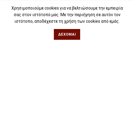
Για σχολεία
Χρησιμοποιούμε cookies για να βελτιώσουμε την εμπειρία
σας στον ιστότοπό μας. Με την περιήγηση σε αυτόν τον
Για βιβλιοφιλικές ομάδες
ιστότοπο, αποδέχεστε τη χρήση των cookies από εμάς.
Θεσσαλονίκη
ΔΈΧΟΜΑΙ
Φιλίππου 49, Κέντρο
Τηλ: 2311 27 28 03
Εmail:
info@iwrite.gr
Αθήνα
Κωλέττη 15 & Εμ. Μπενάκη, Εξάρχεια
Τηλ: 21 10 12 6900
Εmail:
info@iwrite.gr