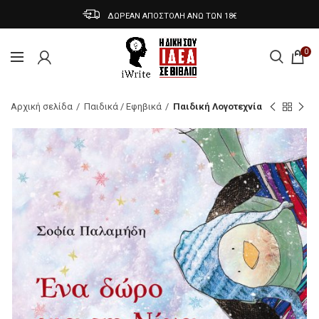
ΔΩΡΕΑΝ ΑΠΟΣΤΟΛΗ ΑΝΩ ΤΩΝ 18€
0
Αρχική σελίδα
Παιδικά / Εφηβικά
Παιδική Λογοτεχνία