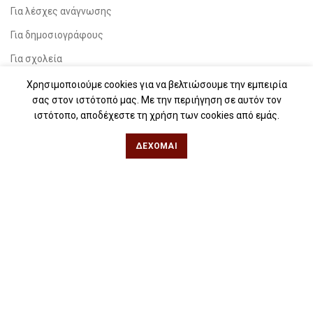
Για λέσχες ανάγνωσης
Για δημοσιογράφους
Για σχολεία
Για βιβλιοφιλικές ομάδες
Χρησιμοποιούμε cookies για να βελτιώσουμε την εμπειρία
σας στον ιστότοπό μας. Με την περιήγηση σε αυτόν τον
ιστότοπο, αποδέχεστε τη χρήση των cookies από εμάς.
Θεσσαλονίκη
ΔΈΧΟΜΑΙ
Φιλίππου 49, Κέντρο
Τηλ: 2311 27 28 03
Εmail:
info@iwrite.gr
Αθήνα
Κωλέττη 15 & Εμ. Μπενάκη, Εξάρχεια
Τηλ: 21 10 12 6900
Εmail:
info@iwrite.gr