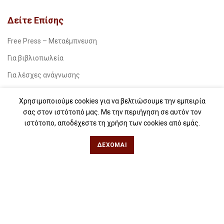
Δείτε Επίσης
Free Press – Μεταέμπνευση
Για βιβλιοπωλεία
Για λέσχες ανάγνωσης
Για δημοσιογράφους
Χρησιμοποιούμε cookies για να βελτιώσουμε την εμπειρία
Για σχολεία
σας στον ιστότοπό μας. Με την περιήγηση σε αυτόν τον
ιστότοπο, αποδέχεστε τη χρήση των cookies από εμάς.
Για βιβλιοφιλικές ομάδες
ΔΈΧΟΜΑΙ
Θεσσαλονίκη
Φιλίππου 49, Κέντρο
Τηλ: 2311 27 28 03
Εmail:
info@iwrite.gr