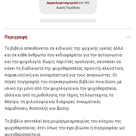
Δωρεάν μεταφορικά
από 18€
Αμεση Παράδοση
Περιγραφή
Το βιβλίο απευθύνεται σε ειδικούς της ψυχικής υγείας αλλά
και σε κάθε άνθρωπο που ενδιαφέρεται για την αυτογνωσία
και την ψυχολογία. Χωρίς περιττές ορολογίες, σκοπεύει να
κάνει τη διαδικασία της ψυχοθεραπείας προσιτή, ελκυστική,
παρακινητική και συναρπαστική για τους αναγνώστες. Οι
πηγές συγγραφής του συγκεκριµένου βιβλίου ποικίλουν, µε
υλικό όχι µόνο από την ψυχολογία και την ψυχοθεραπεία,
αλλά και από τη µυθολογία, την τέχνη, τη λογοτεχνία, το
θέατρο, τη φιλοσοφία και διάφορες πνευµατικές
παραδόσεις Ανατολής και Δύσης.
Το βιβλίο αποτελεί ένα µοίρασµα εµπειρίας του κόσµου της
ψυχοθεραπείας, έτσι όπως την έχει βιώσει η συγγραφέας ως
ψυχοθεραπεύτρια.