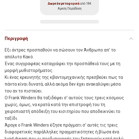
Δωρεάν μεταφορικά
από 18€
Αμεση Παράδοση
Περιγραφή
Eξι άντρες προσπαθούν να σώσουν τον Άνθρωπο απ’ το
απόλυτο Κακό.
Ένας συγγραφέας καταγράφει την προσπάθειά τους με τη
μορφή μυθιστορήματος.
Κι ένας ερευνητής της κβαντομηχανικής πρεσβεύει πως τα
πάντα είναι δυνατά, αλλά ακόμα δεν έχει ανακαλύψει μέσα
του αν το πιστεύει.
Ο Frank Winders θα ταξιδέψει σ’ αυτούς τους τρεις κόσμους
χωρίς, όμως, να κρατά κατά την επιστροφή του τη
χειροπιαστή απόδειξη του εισιτηρίου που αποδεικνύει το
ταξίδι.
Άραγε ο Frank Winders έζησε πράγματι σ’ αυτές τις τρεις
διαφορετικές παράλληλες πραγματικότητες ή βίωσε ένα
lucid dream που οι προδιαγραφές του ξεπερνούν κατά πολύ