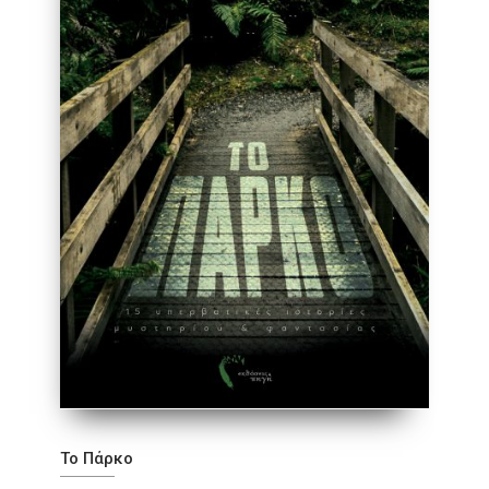
Το Πάρκο