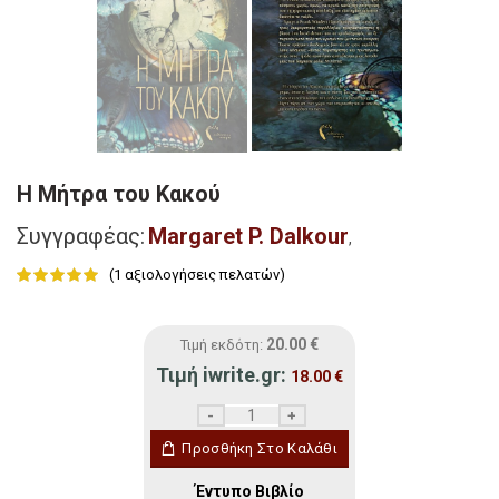
Η Μήτρα του Κακού
Συγγραφέας:
Margaret P. Dalkour
,
(
1
αξιολογήσεις πελατών)
20.00
€
Τιμή εκδότη:
Τιμή iwrite.gr:
18.00
€
Η Μήτρα του Κακού ποσότητα
Προσθήκη Στο Καλάθι
Έντυπο Βιβλίο