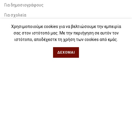
Για δημοσιογράφους
Για σχολεία
Για βιβλιοφιλικές ομάδες
Χρησιμοποιούμε cookies για να βελτιώσουμε την εμπειρία
σας στον ιστότοπό μας. Με την περιήγηση σε αυτόν τον
ιστότοπο, αποδέχεστε τη χρήση των cookies από εμάς.
Θεσσαλονίκη
ΔΈΧΟΜΑΙ
Φιλίππου 49, Κέντρο
Τηλ: 2311 27 28 03
Εmail:
info@iwrite.gr
Αθήνα
Κωλέττη 15 & Εμ. Μπενάκη, Εξάρχεια
Τηλ: 21 10 12 6900
Εmail:
info@iwrite.gr