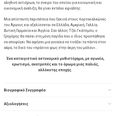
αληθινό αντιήρωα, το όνειρο του οποίου για κοινωνική και
οικονοµική ανέλιξη, θα γίνει εντέλει εφιάλτης.
Μια απίστευτη περιπέτεια που ξεκινά στους πορτοκαλεώνες
του Άργους και εξελίσσεται σε Ελλάδα, Αµερική, Γαλλία,
∆υτική Γερµανία και Αγγλία. Σαν άλλος Τζέι Γκάτσµπυ, ο
Γρηγόρης θα πέσει στη µόνη παγίδα που ο ίδιος προσπάθησε
να αποφύγει: Να αφήσει µια γυναίκα να τινάξει τα πάντα στον
αέρα, το δικό του «πράσινο φως στην άκρη του µόλου»…
Ένα καταιγιστικό αστυνομικό μυθιστόρημα, µε αγωνία,
ερωτισµό, ανατροπές και το άρωµα µιας παλιάς,
αλλόκοτης εποχής.
Βιογραφικό Συγγραφέα
Αξιολογήσεις