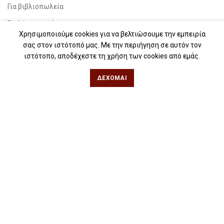
Για βιβλιοπωλεία
Για λέσχες ανάγνωσης
Χρησιμοποιούμε cookies για να βελτιώσουμε την εμπειρία
Για δημοσιογράφους
σας στον ιστότοπό μας. Με την περιήγηση σε αυτόν τον
ιστότοπο, αποδέχεστε τη χρήση των cookies από εμάς.
Για σχολεία
Για βιβλιοφιλικές ομάδες
ΔΈΧΟΜΑΙ
Θεσσαλονίκη
Φιλίππου 49, Κέντρο
Τηλ: 2311 27 28 03
Εmail:
info@iwrite.gr
Αθήνα
Κωλέττη 15 & Εμ. Μπενάκη, Εξάρχεια
Τηλ: 21 10 12 6900