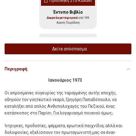
Προσθήκη Στο Καλάθι
Έντυπο Βιβλίο
Δωρεάν μεταφορικά
από 18€
Αμεση Παράδοση
Δείτε απόσπασμα
Περιγραφή
Ιανουάριος 1973
Οι απρόσµενες συγκυρίες της ταραγµένης αυτής εποχής,
οδηγούν τον γοητευτικό νεαρό, Γρηγόρη Παπαδόπουλο, να
καταλήξει από απλός Ανθυπολοχαγός του Πεζικού, ένας
κατάσκοπος στο Παρίσι. Για λογαριασµό ποιανού όµως;
Ίντριγκες, προδοσίες, ψέµµατα, ερωτικά παιχνίδια, αλλά και
δολοφονίες, εξελίσσουν τον πρωταγωνιστή µας σε έναν