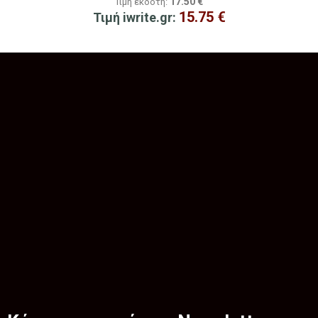
17.50
€
Τιμή εκδότη:
15.75
€
Τιμή iwrite.gr: