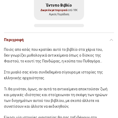
Έντυπο Βιβλίο
Δωρεάν μεταφορικά
από 18€
Αμεση Παράδοση
Περιγραφή
Ποιός απο εσάς που κρατάει αυτό το βιβλίο στα χέρια του,
δεν γνωρίζει µυθολογικά αντικείµενα όπως ο δίσκος της
Φαιστού, το κουτί της Πανδώρας, η κούπα του Πυθαγόρα…
Στο µυαλό σας είναι συνδεδεµένα σίγουρα µε ιστορίες της
ελληνικής αρχαιότητας.
Τι θα γινόταν, όµως, αν αυτά τα αντικείµενα αποκτούσαν ζωή
και µαγικές ιδιότητες και στοίχειωναν τη σκέψη των ηρώων
των διηγηµάτων αυτού του βιβλίου, µε σκοπό άλλοτε να
συνετίσουν και άλλοτε να εκδικηθούν;
Είκοσι µία ιστορίες φαντασίας θα σας ταξιδέψουν στο