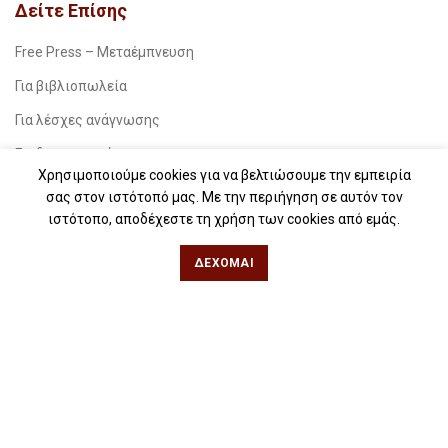
Δείτε Επίσης
Free Press – Μεταέμπνευση
Για βιβλιοπωλεία
Για λέσχες ανάγνωσης
Για δημοσιογράφους
Χρησιμοποιούμε cookies για να βελτιώσουμε την εμπειρία
Για σχολεία
σας στον ιστότοπό μας. Με την περιήγηση σε αυτόν τον
ιστότοπο, αποδέχεστε τη χρήση των cookies από εμάς.
Για βιβλιοφιλικές ομάδες
ΔΈΧΟΜΑΙ
Θεσσαλονίκη
Φιλίππου 49, Κέντρο
Τηλ: 2311 27 28 03
Εmail:
info@iwrite.gr
Αθήνα