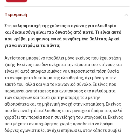
Περιγραφή
Στη σκληρή εποχή της χούντας ο αγώνας για ελευθερία
και δικαιοσύνη είναι πιο δυνατός από ποτέ. Τι είναι αυτό
που κρύβει µια φαινοµενικά συνηθισµένη βαλίτσα; Αρκεί
για να ανατρέψει τα πάντα;
Α
ντίσταση µπορεί να προβάλει µόνο εκείνος που έχει στάση
ζωής. Εκείνος που δεν ανέχεται την εξουσία του κτήνους και
είναι γι’ αυτό αποφασισµένος να υπερασπιστεί πάση θυσία
το αναφαίρετο δικαίωµα της ελευθερίας, όχι µόνο για τον
εαυτό του, αλλά και για το κοινωνικό σύνολο. Εκείνος που
παραµένει ανυπότακτος και ανυπάκουος στα κελεύσµατα
των σειρήνων και ταυτίζει την ύπαρξη του µε την
αξιοπρέπεια και τη µηδενική ανοχή στην καταπίεση. Εκείνος
που δεν αναζητά ακόλουθους στον µοναχικό δρόµο του, αλλά
χαράζει την πορεία που η συνείδησή του υπαγορεύει. Εκείνος
που µάχεται ανυποχώρητος χωρίς προσδοκία να δρέψει
δάφνες αγωνιστικές, αν έχει επιβιώσει, όταν κάποτε συµβεί