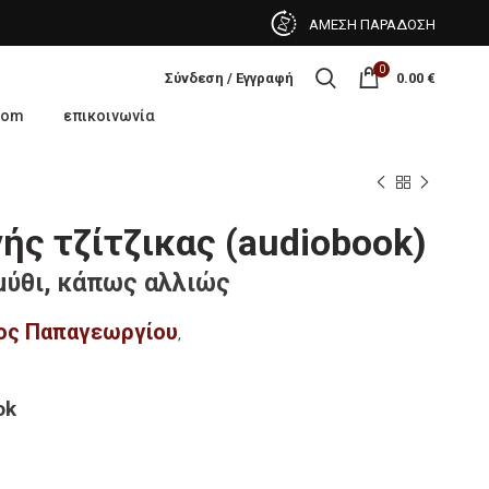
ΑΜΕΣΗ ΠΑΡΑΔΟΣΗ
0
Σύνδεση / Εγγραφή
0.00
€
oom
επικοινωνία
ής τζίτζικας (audiobook)
μύθι, κάπως αλλιώς
ος Παπαγεωργίου
,
ok