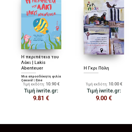
Η περιπέτεια του
Λάκι | Lakis
Abenteuer
Η Γκρι Πόλη
Μια απροσδόκητη φιλία
ξεκινά! | Eine
10.90
€
10.00
€
Τιμή εκδότη:
Τιμή εκδότη:
unerwartete
Freundschaft beginnt
Τιμή iwrite.gr:
Τιμή iwrite.gr:
9.81
€
9.00
€