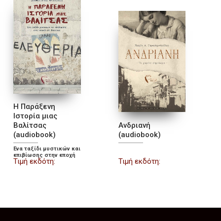
Η Παράξενη
Ιστορία μιας
Βαλίτσας
Ανδριανή
(audiobook)
(audiobook)
Ένα ταξίδι μυστικών και
επιβίωσης στην εποχή
Τιμή εκδότη:
Τιμή εκδότη:
της Χούντας