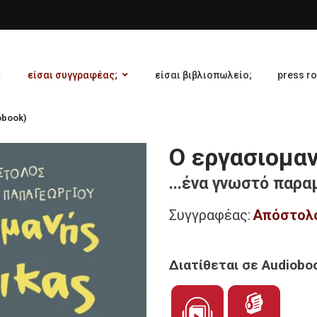
είσαι συγγραφέας;
είσαι βιβλιοπωλείο;
press r
obook)
Ο εργασιομαν
...ένα γνωστό παρα
Συγγραφέας:
Απόστολ
Διατίθεται σε Audiobo