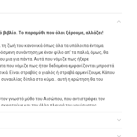
 βιβλίο. Το παραμύθι που όλοι ξέρουμε, αλλάζει!
 τη ζωή του κανονικά όπως όλα τα υπόλοιπα έντομα.
ρόσμενη συνάντηση με έναν φίλο απ’ τα παλιά, όμως, θα
του μια για πάντα. Αυτά που νόμιζε πως ήξερε
ατα που νόμιζε πως ήταν δεδομένα εμφανίζονται μπροστά
ά. Είναι στραβός ο γιαλός ή στραβά αρμενίζουμε; Κάπου
κ συναυλίας δίπλα στο κύμα… αυτή η ερώτηση θα του
τον γνωστό μύθο του Αισώπου, που αντιστρέφει τον
 σκεφτούμε και την άλλη πλευρά του νομίσματος.