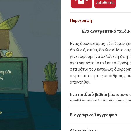
Περιγραφή
Ένα ανατρεπτικό παιδικό
Ένας δουλευταράς τζίτζικας ζει
Δουλειά, σπίτι, δουλειά. Μια απ
γίνει αφορμή να αλλάξει η ζωή 
ανατρέπονται στο λεπτό. Πράγμ
στα μάτια του εντελώς διαφορετικ
σε μια πίστα μιας υπαίθριας ρο
απαντηθεί.
Ένα
παιδικό βιβλίο
βασισμένο σ
προβληματισμό και μας κάνει να
Βιογραφικό Συγγραφέα
Αξιολογήσεις