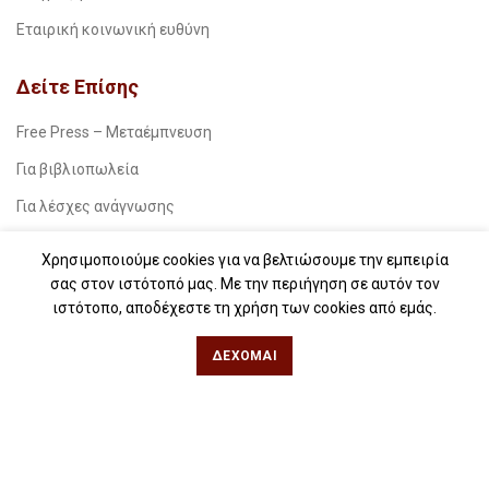
Εταιρική κοινωνική ευθύνη
Δείτε Επίσης
Free Press – Μεταέμπνευση
Για βιβλιοπωλεία
Για λέσχες ανάγνωσης
Για δημοσιογράφους
Χρησιμοποιούμε cookies για να βελτιώσουμε την εμπειρία
Για σχολεία
σας στον ιστότοπό μας. Με την περιήγηση σε αυτόν τον
ιστότοπο, αποδέχεστε τη χρήση των cookies από εμάς.
Για βιβλιοφιλικές ομάδες
ΔΈΧΟΜΑΙ
Θεσσαλονίκη
Φιλίππου 49, Κέντρο
Τηλ: 2311 27 28 03
Εmail:
info@iwrite.gr