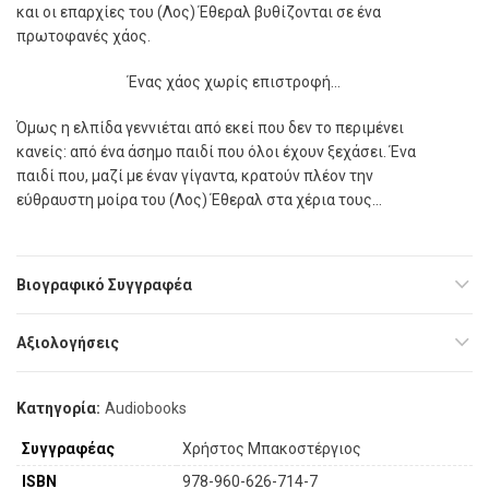
και οι επαρχίες του (Λος) Έθεραλ βυθίζονται σε ένα
πρωτοφανές χάος.
Ένας χάος χωρίς επιστροφή…
Όµως η ελπίδα γεννιέται από εκεί που δεν το περιµένει
κανείς: από ένα άσηµο παιδί που όλοι έχουν ξεχάσει. Ένα
παιδί που, µαζί µε έναν γίγαντα, κρατούν πλέον την
εύθραυστη µοίρα του (Λος) Έθεραλ στα χέρια τους…
Βιογραφικό Συγγραφέα
Αξιολογήσεις
Κατηγορία:
Audiobooks
Συγγραφέας
Χρήστος Μπακοστέργιος
ISBN
978-960-626-714-7