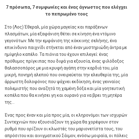
7 πρόσωπα, 7 συμφωνίες και ένας άγνωστος που ελέγχει
το πεπρωμένο τους
Σ
το (Λος) Έθεραλ, µία χώρα µαγείας και παράξενων
πλασµάτων, µία εξαφάνιση θέτει σε κίνηση ένα ντόµινο
γεγονότων. Με την εµφάνιση της κόκκινης σελήνης, ένα
επικίνδυνο παιχνίδι στήνεται από έναν µυστηριώδη άντρα µε
ηµίψηλο καπέλο. Τα πιόνια του έχουν επιλεγεί: ένας
πρόθυµος πρίγκιπας που διψά για εξουσία, ένας φιλόδοξος
θαλασσοπόρος µε µια κρυφή αγάπη στην καρδιά του, µία
µικρή, πονηρή αλεπού που ονειρεύεται την ελευθερία της, µία
άρρωστη δολοφόνος που ψάχνει εκδίκηση, ένας γενναίος
πολεµιστής που αναζητά τη χαµένη δόξα και µία γοητευτική
κοπέλα που θα κινήσει γη και ουρανό για να βρει τη µητέρα
της…
Ένας προς έναν και µία προς µία, οι κληρονόµοι των ισχυρών
Συντεχνιών που εξουσιάζουν τη χώρα θα χορέψουν στον
ρυθµό που ορίζουν οι κλωστές του µαριονετίστα τους, του
απρόσιτου και αινιγµατικού Σάιµον, ενόσω µοιραία, οι πόλεις