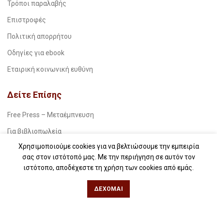
Τρόποι παραλαβής
Επιστροφές
Πολιτική απορρήτου
Οδηγίες για ebook
Εταιρική κοινωνική ευθύνη
Δείτε Επίσης
Free Press – Μεταέμπνευση
Για βιβλιοπωλεία
Χρησιμοποιούμε cookies για να βελτιώσουμε την εμπειρία
Για λέσχες ανάγνωσης
σας στον ιστότοπό μας. Με την περιήγηση σε αυτόν τον
Για δημοσιογράφους
ιστότοπο, αποδέχεστε τη χρήση των cookies από εμάς.
Για σχολεία
ΔΈΧΟΜΑΙ
Για βιβλιοφιλικές ομάδες