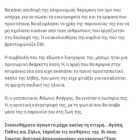
Να κάνει αποδοχή της κληρονοµιάς δεχόµενη τον όρο που
υπήρχε, για να σώσει τα οικοτροφεία της και τα ορφανά που
προστάτευε; Να εξοφλήσει τα χρέη της περιουσίας της και να
µη σχολάσει κανέναν από τους ανθρώπους που εργάζονταν
στη δούλεψή της; Ή να ακολουθήσει την καρδιά της που της
βροντοφώναζε ΟΧΙ;
Η συµβουλή που της έδωσε ο δικηγόρος της, µήπως ήταν µια
προσωρινή θεάρεστη λύση; Ή, η αρχή που θα έφερνε στην
επιφάνεια όλα όσα είχε σκεπάσει το πυκνό προστατευτικό
πέπλο της λήθης, που µόνη της είχε φτιάξει για να καλύπτει
τη φριχτή παιδική της ηλικία;
Κι ο γοητευτικός Άδωνις Απέργης, θα γινόταν η σωτηρία της;
Ή, η οριστική καταστροφή της, µε τη φωτιά που θα άναβε
µέσα της η παρουσία του στη ζωή της;
Συναισθήµατα άγνωστα µέχρι εκείνη τη στιγµή… Αγάπη,
Πάθος και Ζήλια, τάραξαν τις αισθήσεις της. Κι ένας
Έρωτας Αυστηρά Απαγορευµένος για εκείνους! Ένας