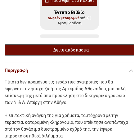
Προσθήκη Στο Καλάθι
Έντυπο Βιβλίο
Δωρεάν μεταφορικά
από 18€
Αμεση Παράδοση
Δείτε απόσπασμα
Περιγραφή
Τ
ίποτα δεν προµήνυε τις τεράστιες ανατροπές που θα
έφερνε στην ήσυχη ζωή της Αρτέµιδος Αθηναΐδου, µια απλή
επίσκεψή της µετά από πρόσκληση στο δικηγορικό γραφείο
των Ν. & Α. Απέργη στην Αθήνα.
Η επιτακτική ανάγκη της για χρήµατα, ταυτόχρονα µε την
τεράστια, καταραµένη κληρονοµιά, που απέκτησε αναπάντεχα
από τον θανάσιµα διεστραµµένο εχθρό της, την έφερε
µπροστά σε ηθικά διλήµµατα.