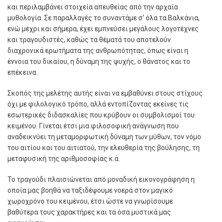
και περιλαμβάνει στοιχεία απευθείας από την αρχαία
μυθολογία. Σε παραλλαγές το συναντάμε σ’ όλα τα Βαλκάνια,
ενώ μέχρι και σήμερα, έχει εμπνεύσει μεγάλους λογοτέχνες
και τραγουδιστές, καθώς τα θέματά του αποτελούν
διαχρονικά ερωτήματα της ανθρωπότητας, όπως είναι η
έννοια του δικαίου, η δύναμη της ψυχής, ο θάνατος και το
επέκεινα.
Σκοπός της μελέτης αυτής είναι να εμβαθύνει στους στίχους
όχι με φιλολογικό τρόπο, αλλά εντοπίζοντας εκείνες τις
εσωτερικές διδασκαλίες που κρύβουν οι συμβολισμοί του
κειμένου. Γίνεται έτσι μια φιλοσοφική ανάγνωση που
αναδεικνύει τη μεταμορφωτική δύναμη των μύθων, τον νόμο
του αιτίου και του αιτιατού, την ελευθερία της βούλησης, τη
μεταφυσική της αριθμοσοφίας κ.ά.
Το τραγούδι πλαισιώνεται από μοναδική εικονογράφηση η
οποία μας βοηθά να ταξιδέψουμε νοερά στον μαγικό
χωροχρόνο του κειμένου, έτσι ώστε να γνωρίσουμε
βαθύτερα τους χαρακτήρες και τα όσα μυστικά μας