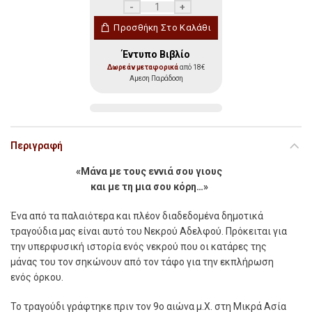
Το Τραγούδι του Νεκρού Αδερφού ποσότη
Προσθήκη Στο Καλάθι
Έντυπο Βιβλίο
Δωρεάν μεταφορικά
από 18€
Αμεση Παράδοση
Περιγραφή
«Μάνα με τους εννιά σου γιους
και με τη μια σου κόρη…»
Έ
να από τα παλαιότερα και πλέον διαδεδομένα δημοτικά
τραγούδια μας είναι αυτό του Νεκρού Αδελφού. Πρόκειται για
την υπερφυσική ιστορία ενός νεκρού που οι κατάρες της
μάνας του τον σηκώνουν από τον τάφο για την εκπλήρωση
ενός όρκου.
Το τραγούδι γράφτηκε πριν τον 9ο αιώνα μ.Χ. στη Μικρά Ασία