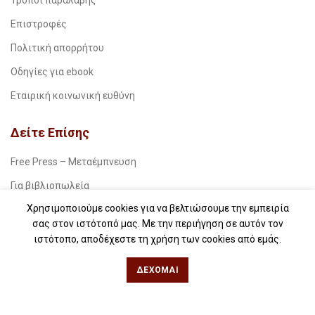
Τρόποι παραλαβής
Επιστροφές
Πολιτική απορρήτου
Οδηγίες για ebook
Εταιρική κοινωνική ευθύνη
Δείτε Επίσης
Free Press – Μεταέμπνευση
Για βιβλιοπωλεία
Χρησιμοποιούμε cookies για να βελτιώσουμε την εμπειρία
Για λέσχες ανάγνωσης
σας στον ιστότοπό μας. Με την περιήγηση σε αυτόν τον
Για δημοσιογράφους
ιστότοπο, αποδέχεστε τη χρήση των cookies από εμάς.
Για σχολεία
ΔΈΧΟΜΑΙ
Για βιβλιοφιλικές ομάδες