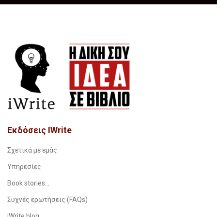
Εκδόσεις IWrite
Σχετικά με εμάς
Υπηρεσίες
Book stories…
Συχνές ερωτήσεις (FAQs)
iWrite.blog