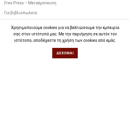
Free Press – Μεταέμπνευση
Για βιβλιοπωλεία
Για λέσχες ανάγνωσης
Χρησιμοποιούμε cookies για να βελτιώσουμε την εμπειρία
Για δημοσιογράφους
σας στον ιστότοπό μας. Με την περιήγηση σε αυτόν τον
ιστότοπο, αποδέχεστε τη χρήση των cookies από εμάς.
Για σχολεία
Για βιβλιοφιλικές ομάδες
ΔΈΧΟΜΑΙ
Θεσσαλονίκη
Φιλίππου 49, Κέντρο
Τηλ: 2311 27 28 03
Εmail:
info@iwrite.gr
Αθήνα
Κωλέττη 15 & Εμ. Μπενάκη, Εξάρχεια