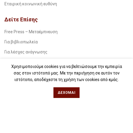
Εταιρική κοινωνική ευθύνη
Δείτε Επίσης
Free Press – Μεταέμπνευση
Για βιβλιοπωλεία
Για λέσχες ανάγνωσης
Για δημοσιογράφους
Χρησιμοποιούμε cookies για να βελτιώσουμε την εμπειρία
Για σχολεία
σας στον ιστότοπό μας. Με την περιήγηση σε αυτόν τον
ιστότοπο, αποδέχεστε τη χρήση των cookies από εμάς.
Για βιβλιοφιλικές ομάδες
ΔΈΧΟΜΑΙ
Θεσσαλονίκη
Φιλίππου 49, Κέντρο
Τηλ: 2311 27 28 03
Εmail:
info@iwrite.gr