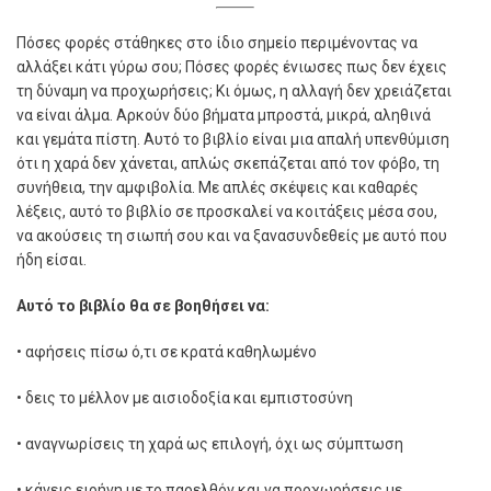
Πόσες φορές στάθηκες στο ίδιο σημείο περιμένοντας να
αλλάξει κάτι γύρω σου; Πόσες φορές ένιωσες πως δεν έχεις
τη δύναμη να προχωρήσεις; Κι όμως, η αλλαγή δεν χρειάζεται
να είναι άλμα. Αρκούν δύο βήματα μπροστά, μικρά, αληθινά
και γεμάτα πίστη. Αυτό το βιβλίο είναι μια απαλή υπενθύμιση
ότι η χαρά δεν χάνεται, απλώς σκεπάζεται από τον φόβο, τη
συνήθεια, την αμφιβολία. Με απλές σκέψεις και καθαρές
λέξεις, αυτό το βιβλίο σε προσκαλεί να κοιτάξεις μέσα σου,
να ακούσεις τη σιωπή σου και να ξανασυνδεθείς με αυτό που
ήδη είσαι.
Αυτό το βιβλίο θα σε βοηθήσει να:
• αφήσεις πίσω ό,τι σε κρατά καθηλωμένο
• δεις το μέλλον με αισιοδοξία και εμπιστοσύνη
• αναγνωρίσεις τη χαρά ως επιλογή, όχι ως σύμπτωση
• κάνεις ειρήνη με το παρελθόν και να προχωρήσεις με