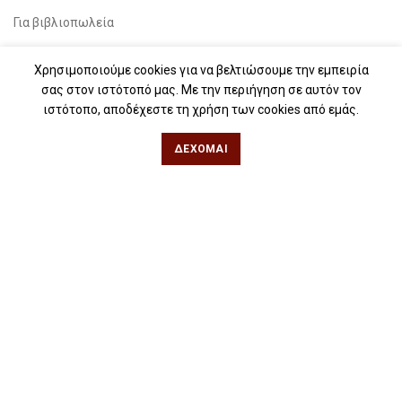
Για βιβλιοπωλεία
Για λέσχες ανάγνωσης
Χρησιμοποιούμε cookies για να βελτιώσουμε την εμπειρία
Για δημοσιογράφους
σας στον ιστότοπό μας. Με την περιήγηση σε αυτόν τον
ιστότοπο, αποδέχεστε τη χρήση των cookies από εμάς.
Για σχολεία
Για βιβλιοφιλικές ομάδες
ΔΈΧΟΜΑΙ
Θεσσαλονίκη
Φιλίππου 49, Κέντρο
Τηλ: 2311 27 28 03
Εmail:
info@iwrite.gr
Αθήνα
Κωλέττη 15 & Εμ. Μπενάκη, Εξάρχεια
Τηλ: 21 10 12 6900