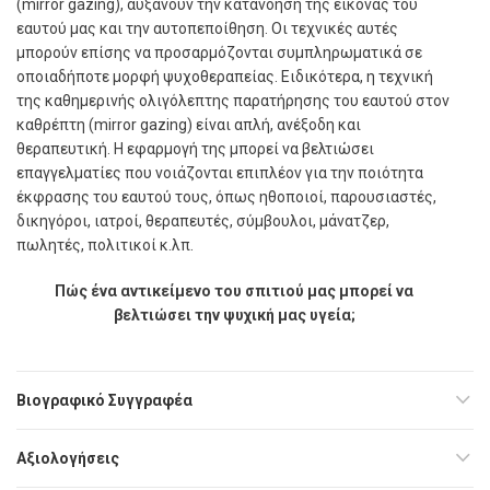
(mirror gazing), αυξάνουν την κατανόηση της εικόνας του
εαυτού µας και την αυτοπεποίθηση. Οι τεχνικές αυτές
µπορούν επίσης να προσαρµόζονται συµπληρωµατικά σε
οποιαδήποτε µορφή ψυχοθεραπείας. Ειδικότερα, η τεχνική
της καθηµερινής ολιγόλεπτης παρατήρησης του εαυτού στον
καθρέπτη (mirror gazing) είναι απλή, ανέξοδη και
θεραπευτική. Η εφαρµογή της µπορεί να βελτιώσει
επαγγελµατίες που νoιάζονται επιπλέον για την ποιότητα
έκφρασης του εαυτού τους, όπως ηθοποιοί, παρουσιαστές,
δικηγόροι, ιατροί, θεραπευτές, σύµβουλοι, µάνατζερ,
πωλητές, πολιτικοί κ.λπ.
Πώς ένα αντικείµενο του σπιτιού µας
µπορεί να
βελτιώσει την ψυχική µας υγεία;
Βιογραφικό Συγγραφέα
Αξιολογήσεις