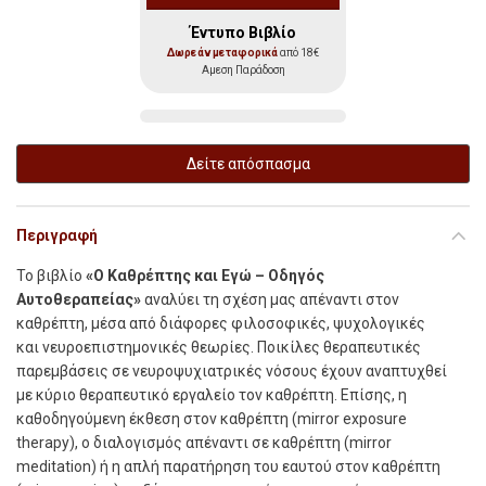
Έντυπο Βιβλίο
Δωρεάν μεταφορικά
από 18€
Αμεση Παράδοση
Δείτε απόσπασμα
Περιγραφή
Τ
ο βιβλίο
«Ο Καθρέπτης και Εγώ – Οδηγός
Αυτοθεραπείας»
αναλύει τη σχέση µας απέναντι στον
καθρέπτη, µέσα από διάφορες φιλοσοφικές, ψυχολογικές
και νευροεπιστηµονικές θεωρίες. Ποικίλες θεραπευτικές
παρεµβάσεις σε νευροψυχιατρικές νόσους έχουν αναπτυχθεί
µε κύριο θεραπευτικό εργαλείο τον καθρέπτη. Επίσης, η
καθοδηγούµενη έκθεση στον καθρέπτη (mirror exposure
therapy), ο διαλογισµός απέναντι σε καθρέπτη (mirror
meditation) ή η απλή παρατήρηση του εαυτού στον καθρέπτη