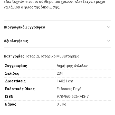
«Δεν ξεχνώ» είναι το σύνθημα του χρέους. «Δεν ξεχνώ» μέχρι
να λάμψει ο ήλιος της δικαίωσης.
Βιογραφικό Συγγραφέα
Αξιολογήσεις
Κατηγορίες:
Ιστορία
,
Ιστορικό Μυθιστόρημα
Συγγραφέας
Δημήτρης Φιλελές
Σελίδες
234
Διαστάσεις
14X21 cm
Εκδοτικός Οίκος
Εκδόσεις Πηγή
ISBN
978-960-626-743-7
Βάρος
0.5 kg