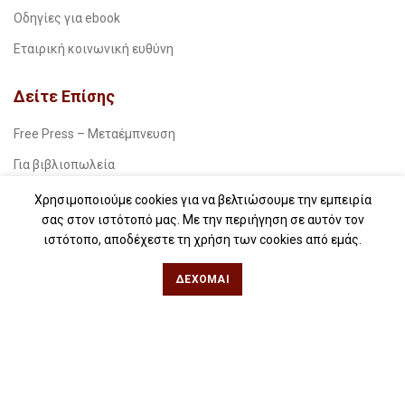
Οδηγίες για ebook
Εταιρική κοινωνική ευθύνη
Δείτε Επίσης
Free Press – Μεταέμπνευση
Για βιβλιοπωλεία
Για λέσχες ανάγνωσης
Χρησιμοποιούμε cookies για να βελτιώσουμε την εμπειρία
σας στον ιστότοπό μας. Με την περιήγηση σε αυτόν τον
Για δημοσιογράφους
ιστότοπο, αποδέχεστε τη χρήση των cookies από εμάς.
Για σχολεία
ΔΈΧΟΜΑΙ
Για βιβλιοφιλικές ομάδες
Θεσσαλονίκη
Φιλίππου 49, Κέντρο
Τηλ: 2311 27 28 03