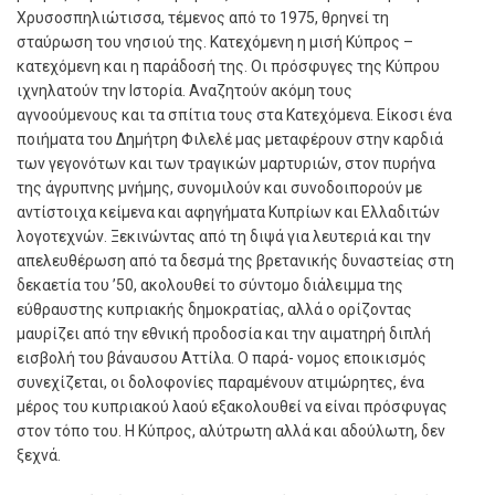
Χρυσοσπηλιώτισσα, τέμενος από το 1975, θρηνεί τη
σταύρωση του νησιού της. Κατεχόμενη η μισή Κύπρος –
κατεχόμενη και η παράδοσή της. Οι πρόσφυγες της Κύπρου
ιχνηλατούν την Ιστορία. Αναζητούν ακόμη τους
αγνοούμενους και τα σπίτια τους στα Κατεχόμενα. Είκοσι ένα
ποιήματα του Δημήτρη Φιλελέ μας μεταφέρουν στην καρδιά
των γεγονότων και των τραγικών μαρτυριών, στον πυρήνα
της άγρυπνης μνήμης, συνομιλούν και συνοδοιπορούν με
αντίστοιχα κείμενα και αφηγήματα Κυπρίων και Ελλαδιτών
λογοτεχνών. Ξεκινώντας από τη διψά για λευτεριά και την
απελευθέρωση από τα δεσμά της βρετανικής δυναστείας στη
δεκαετία του ’50, ακολουθεί το σύντομο διάλειμμα της
εύθραυστης κυπριακής δημοκρατίας, αλλά ο ορίζοντας
μαυρίζει από την εθνική προδοσία και την αιματηρή διπλή
εισβολή του βάναυσου Αττίλα. Ο παρά- νομος εποικισμός
συνεχίζεται, οι δολοφονίες παραμένουν ατιμώρητες, ένα
μέρος του κυπριακού λαού εξακολουθεί να είναι πρόσφυγας
στον τόπο του. Η Κύπρος, αλύτρωτη αλλά και αδούλωτη, δεν
ξεχνά.