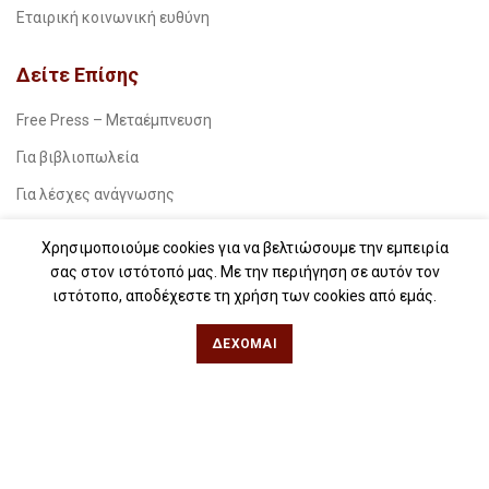
Εταιρική κοινωνική ευθύνη
Δείτε Επίσης
Free Press – Μεταέμπνευση
Για βιβλιοπωλεία
Για λέσχες ανάγνωσης
Για δημοσιογράφους
Χρησιμοποιούμε cookies για να βελτιώσουμε την εμπειρία
Για σχολεία
σας στον ιστότοπό μας. Με την περιήγηση σε αυτόν τον
ιστότοπο, αποδέχεστε τη χρήση των cookies από εμάς.
Για βιβλιοφιλικές ομάδες
ΔΈΧΟΜΑΙ
Θεσσαλονίκη
Φιλίππου 49, Κέντρο
Τηλ: 2311 27 28 03
Εmail:
info@iwrite.gr