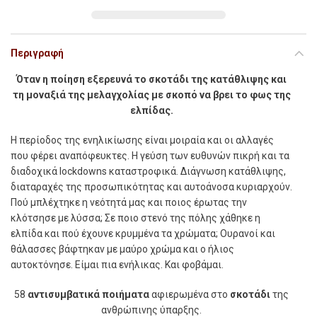
Περιγραφή
Όταν η ποίηση εξερευνά το σκοτάδι της κατάθλιψης και
τη μοναξιά της μελαγχολίας με σκοπό να βρει το φως της
ελπίδας.
Η
περίοδος της ενηλικίωσης είναι µοιραία και οι αλλαγές
που φέρει αναπόφευκτες. Η γεύση των ευθυνών πικρή και τα
διαδοχικά lockdowns καταστροφικά. Διάγνωση κατάθλιψης,
διαταραχές της προσωπικότητας και αυτοάνοσα κυριαρχούν.
Πού µπλέχτηκε η νεότητά µας και ποιος έρωτας την
κλότσησε µε λύσσα; Σε ποιο στενό της πόλης χάθηκε η
ελπίδα και πού έχουνε κρυµµένα τα χρώµατα; Ουρανοί και
θάλασσες βάφτηκαν µε µαύρο χρώµα και ο ήλιος
αυτοκτόνησε. Είµαι πια ενήλικας. Και φοβάµαι.
58
αντισυµβατικά ποιήµατα
αφιερωµένα στο
σκοτάδι
της
ανθρώπινης ύπαρξης.