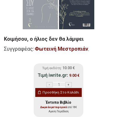
Κοιμήσου, ο ήλιος δεν θα λάμψει
Συγγραφέας:
Φωτεινή Μεστροπιάν
,
10.00
€
Τιμή εκδότη:
Τιμή iwrite.gr:
9.00
€
Κοιμήσου, ο ήλιος δεν θα λάμψει ποσότητ
Προσθήκη Στο Καλάθι
Έντυπο Βιβλίο
Δωρεάν μεταφορικά
από 18€
Αμεση Παράδοση