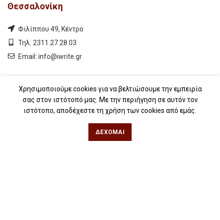
Θεσσαλονίκη
Φιλίππου 49, Κέντρο
Τηλ: 2311 27 28 03
Εmail:
info@iwrite.gr
Αθήνα
Χρησιμοποιούμε cookies για να βελτιώσουμε την εμπειρία
σας στον ιστότοπό μας. Με την περιήγηση σε αυτόν τον
Κωλέττη 15 & Εμ. Μπενάκη, Εξάρχεια
ιστότοπο, αποδέχεστε τη χρήση των cookies από εμάς.
Τηλ: 21 10 12 6900
ΔΈΧΟΜΑΙ
Εmail:
info@iwrite.gr
Ακολουθήστε Μας