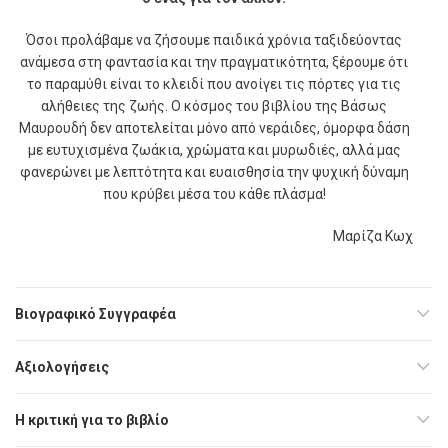
Όσοι προλάβαµε να ζήσουµε παιδικά χρόνια ταξιδεύοντας
ανάµεσα στη φαντασία και την πραγµατικότητα, ξέρουµε ότι
το παραµύθι είναι το κλειδί που ανοίγει τις πόρτες για τις
αλήθειες της ζωής. Ο κόσµος του βιβλίου της Βάσως
Μαυρουδή δεν αποτελείται µόνο από νεράιδες, όµορφα δάση
µε ευτυχισµένα ζωάκια, χρώµατα και µυρωδιές, αλλά µας
φανερώνει µε λεπτότητα και ευαισθησία την ψυχική δύναµη
που κρύβει µέσα του κάθε πλάσµα!
Μαρίζα Κωχ
Βιογραφικό Συγγραφέα
Αξιολογήσεις
Η κριτική για το βιβλίο