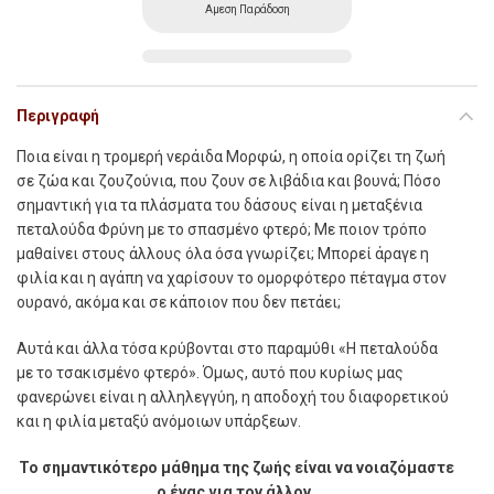
Αμεση Παράδοση
Περιγραφή
Ποια είναι η τροµερή νεράιδα Μορφώ, η οποία ορίζει τη ζωή
σε ζώα και ζουζούνια, που ζουν σε λιβάδια και βουνά; Πόσο
σηµαντική για τα πλάσµατα του δάσους είναι η µεταξένια
πεταλούδα Φρύνη µε το σπασµένο φτερό; Με ποιον τρόπο
µαθαίνει στους άλλους όλα όσα γνωρίζει; Μπορεί άραγε η
φιλία και η αγάπη να χαρίσουν το οµορφότερο πέταγµα στον
ουρανό, ακόµα και σε κάποιον που δεν πετάει;
Αυτά και άλλα τόσα κρύβονται στο παραµύθι «Η πεταλούδα
µε το τσακισµένο φτερό». Όµως, αυτό που κυρίως µας
φανερώνει είναι η αλληλεγγύη, η αποδοχή του διαφορετικού
και η φιλία µεταξύ ανόµοιων υπάρξεων.
Το σηµαντικότερο µάθηµα της ζωής είναι να νοιαζόµαστε
ο ένας για τον άλλον.