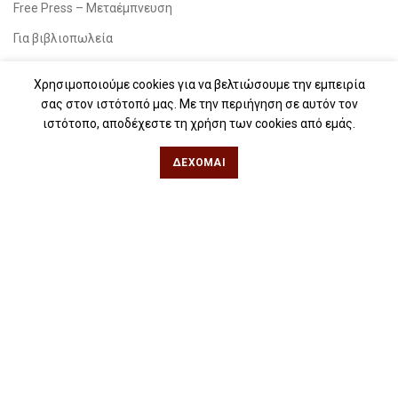
Free Press – Μεταέμπνευση
Για βιβλιοπωλεία
Για λέσχες ανάγνωσης
Χρησιμοποιούμε cookies για να βελτιώσουμε την εμπειρία
Για δημοσιογράφους
σας στον ιστότοπό μας. Με την περιήγηση σε αυτόν τον
ιστότοπο, αποδέχεστε τη χρήση των cookies από εμάς.
Για σχολεία
Για βιβλιοφιλικές ομάδες
ΔΈΧΟΜΑΙ
Θεσσαλονίκη
Φιλίππου 49, Κέντρο
Τηλ: 2311 27 28 03
Εmail:
info@iwrite.gr
Αθήνα
Κωλέττη 15 & Εμ. Μπενάκη, Εξάρχεια