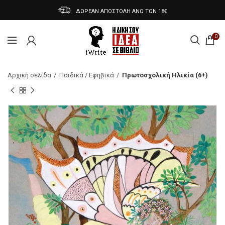
ΔΩΡΕΑΝ ΑΠΟΣΤΟΛΗ ΑΝΩ ΤΩΝ 18€
0
Αρχική σελίδα
Παιδικά / Εφηβικά
Πρωτοσχολική Ηλικία (6+)