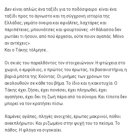
∆εν είναι απλώς ένα ταξίδι για το ποδόσφαιρο· είναι ένα
ταξίδι προς το άγνωστο και τη σύγχρονη ιστορία της
Ελλάδας, γεµάτο όνειρα και εφιάλτες, λαχτάρες και
περιπέτειες, µπουνάτσες και φουρτούνες. «Η θάλασσα δεν
ρωτάει τι ήσουν, από πού έρχεσαι, ούτε ποιον αγαπάς. Μόνο
αν αντέχεις».
Και ο Τάκης τόλµησε…
Οι σκιές του παρελθόντος τον στοιχειώνουν. Η φτώχεια στο
χωριό, ο εµφύλιος, ο πρώτος του έρωτας, τα βασανιστήρια, η
βαριά µπότα της Χούντας. Οι µνήµες των χρόνων τον
ακολουθούν σε κάθε του βήµα. Το ίδιο και η κακοτυχία. Ο
Τάκης έχει ζήσει, έχει πονέσει, έχει πληγωθεί, έχει
αγαπήσει, έχει δει τη ζωή πέρα από τα σύνορα. Και τίποτα δεν
µπορεί να τον κρατήσει πίσω.
Χαµένες αγάπες, πληγές ανοιχτές, έρωτες µακρινοί, πόθοι
ανεκπλήρωτοι. Και ριζωµένο στην ψυχή του το πείσµα. Το
πάθος. Η φλόγα να σιγοκαίει.