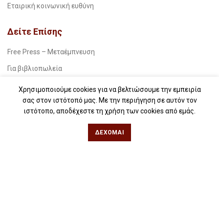
Εταιρική κοινωνική ευθύνη
Δείτε Επίσης
Free Press – Μεταέμπνευση
Για βιβλιοπωλεία
Για λέσχες ανάγνωσης
Χρησιμοποιούμε cookies για να βελτιώσουμε την εμπειρία
σας στον ιστότοπό μας. Με την περιήγηση σε αυτόν τον
Για δημοσιογράφους
ιστότοπο, αποδέχεστε τη χρήση των cookies από εμάς.
Για σχολεία
ΔΈΧΟΜΑΙ
Για βιβλιοφιλικές ομάδες
Θεσσαλονίκη
Φιλίππου 49, Κέντρο
Τηλ: 2311 27 28 03
Εmail:
info@iwrite.gr