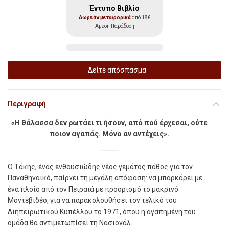
Έντυπο Βιβλίο
Δωρεάν μεταφορικά
από 18€
Αμεση Παράδοση
Δείτε απόσπασμα
Περιγραφή
«Η θάλασσα δεν ρωτάει τι ήσουν, από πού έρχεσαι, ούτε
ποιον αγαπάς. Μόνο αν αντέχεις».
Ο
Τάκης, ένας ενθουσιώδης νέος γεµάτος πάθος για τον
Παναθηναϊκό, παίρνει τη µεγάλη απόφαση: να µπαρκάρει µε
ένα πλοίο από τον Πειραιά µε προορισµό το µακρινό
Μοντεβιδέο, για να παρακολουθήσει τον τελικό του
∆ιηπειρωτικού Κυπέλλου το 1971, όπου η αγαπηµένη του
οµάδα θα αντιµετωπίσει τη Νασιονάλ.