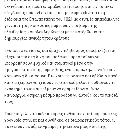
ξεκινά από τις πρώτες ομάδες αντίστασης και τις τοπικές
εξεγέρσεις που πνίγονται στο αίμα, κορυφώνεται στη
διάρκεια της Επανάστασης του 1821 με στιγμές απαράμιλλης
γενναιότητας και θυσίες μαρτύρων στο βωμό της
ελευθερίας, και ολοκληρώνεται με το κατόρθωμα της
δημιουργίας ανεξάρτητου κράτους.
Ένοπλοι αγωνιστές και άμαχος πληθυσμός στροβιλίζονται
αξεχώριστα στη δίνη του πολέμου, προσπαθούν να
ισορροπήσουν ψυχικά και σωματικά μέσα στην
πραγματικότητα της ωμής βίας, ενώ παράλληλα αναζητούν
κοινωνική δικαιοσύνη. Βιώνουν το ρευστό και αβέβαιο παρόν
και επιχειρούν να χτίσουν το σταθερό μέλλον, ορθώνουν το
ανάστημά τους και τολμούν να οραματίζονται έναν
καινούργιο, ασφαλή κόσμο προόδου γι’ αυτούς και τα παιδιά
τους.
Τρεις συγκλονιστικές ιστορίες ανθρώπων σε διαφορετικές
χρονικές στιγμές και συνθήκες, σε διαφορετικούς τόπους,
συνθέτουν σε αδρές γραμμές την εικόνα μιας κρίσιμης