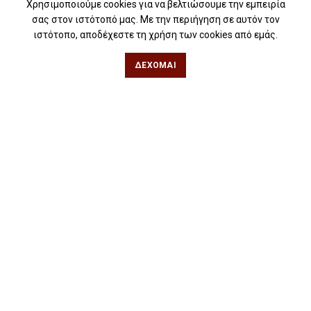
Για σχολεία
Χρησιμοποιούμε cookies για να βελτιώσουμε την εμπειρία
σας στον ιστότοπό μας. Με την περιήγηση σε αυτόν τον
Για βιβλιοφιλικές ομάδες
ιστότοπο, αποδέχεστε τη χρήση των cookies από εμάς.
Θεσσαλονίκη
ΔΈΧΟΜΑΙ
Φιλίππου 49, Κέντρο
Τηλ: 2311 27 28 03
Εmail:
info@iwrite.gr
Αθήνα
Κωλέττη 15 & Εμ. Μπενάκη, Εξάρχεια
Τηλ: 21 10 12 6900
Εmail:
info@iwrite.gr
Ακολουθήστε Μας