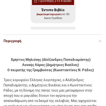
Προσθήκη Στο Καλάθι
Έντυπο Βιβλίο
Δωρεάν μεταφορικά
από 18€
Αμεση Παράδοση
Περιγραφή
Χρήστος Μηλιόνης (Αλέξανδρος Παπαδιαμάντης)
Λουκής Λάρας (Δημήτριος Βικέλας)
Ο πειρατής της Γραμβούσας (Κωνσταντίνος Ν. Ράδος)
Τρεις κορυφαίοι Έλληνες λογοτέχνες, ο Αλέξανδρος
Παπαδιαμάντης, ο Δημήτριος Βικέλας και ο Κωνσταντίνος
Ράδος, με τη δύναμη της πένας τους μας μεταφέρουν στην
εποχή που οι ραγιάδες δίνουν τον αγώνα για την
απελευθέρωση από τα δεσμά της σκλαβιάς. Μας αφηγούνται
με ρεαλισμό και γλαφυρότητα μια μάχη άνιση, που σαν σπίθα