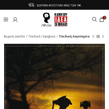
ΔΩΡΕΑΝ ΑΠΟΣΤΟΛΗ ΑΝΩ ΤΩΝ 18€
0
Αρχική σελίδα
Παιδικά / Εφηβικά
Παιδική Λογοτεχνία