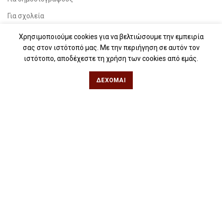
Για σχολεία
Για βιβλιοφιλικές ομάδες
Χρησιμοποιούμε cookies για να βελτιώσουμε την εμπειρία
σας στον ιστότοπό μας. Με την περιήγηση σε αυτόν τον
Θεσσαλονίκη
ιστότοπο, αποδέχεστε τη χρήση των cookies από εμάς.
ΔΈΧΟΜΑΙ
Φιλίππου 49, Κέντρο
Τηλ: 2311 27 28 03
Εmail:
info@iwrite.gr
Αθήνα
Κωλέττη 15 & Εμ. Μπενάκη, Εξάρχεια
Τηλ: 21 10 12 6900
Εmail:
info@iwrite.gr