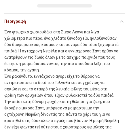
Περιγραφή
Ένα φτωχικό χωριουδάκι στη Σιέρα Λεόνε και λίγα
χιλιόμετρα πιο πέρα, ένα χλιδάτο ξενοδοχείο, φιλοξενούσαν
δύο διαφορετικούς κόσμους και συνάμα δύο τόσο ξεχωριστά
παιδιά. Η οχτάχρονη Νεφέλη και ο εννιάχρονος Σαντ ήρθαν να
ανατρέψουν τις ζωές όλων με το άσχημο παιχνίδι που τους
έστησε η μοίρα δικαιώνοντας την πιο σπουδαία λέξη του
κόσμου, την αγάπη.
Ένα ρακένδυτο, εννιάχρονο αγόρι είχε το θάρρος να
αντιμετωπίσει το δικό του Γολγοθά και συγχρόνως να
σηκώσει και το σταυρό της λευκής φίλης του μέσα στη
φρίκη των ορυχείων όπου είχαν φυλακιστεί τα δύο παιδιά.
Την απίστευτη δύναμη ψυχής και τη θέληση για ζωή, που
έκρυβε ο μικρός Σαντ, μπόρεσε να μοιραστεί με την
οχτάχρονη Νεφέλη δίνοντάς της πάντα το χέρι του για να
κρατηθεί στις δύσκολες στιγμές που βίωναν. Η μικρή Νεφέλη
δεν είχε φανταστεί ούτε στους χειρότερους εφιάλτες της