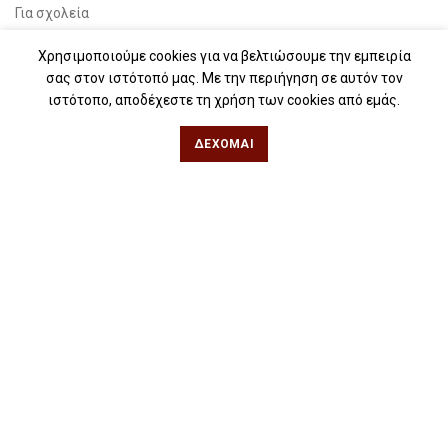
Για σχολεία
Για βιβλιοφιλικές ομάδες
Χρησιμοποιούμε cookies για να βελτιώσουμε την εμπειρία
σας στον ιστότοπό μας. Με την περιήγηση σε αυτόν τον
Θεσσαλονίκη
ιστότοπο, αποδέχεστε τη χρήση των cookies από εμάς.
ΔΈΧΟΜΑΙ
Φιλίππου 49, Κέντρο
Τηλ: 2311 27 28 03
Εmail:
info@iwrite.gr
Αθήνα
Κωλέττη 15 & Εμ. Μπενάκη, Εξάρχεια
Τηλ: 21 10 12 6900
Εmail:
info@iwrite.gr