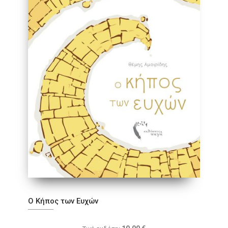
Ο Κήπος των Ευχών