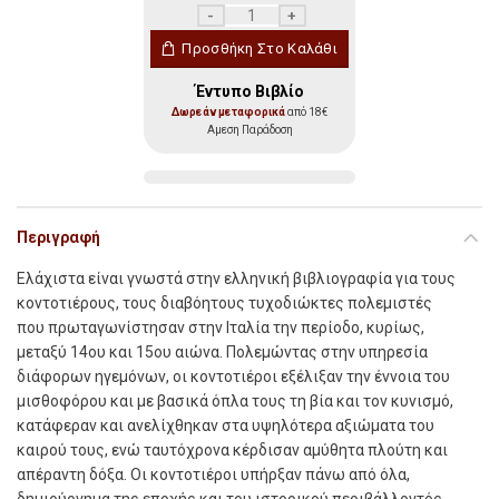
Οι Κοντοτιέροι ποσότητα
Προσθήκη Στο Καλάθι
Έντυπο Βιβλίο
Δωρεάν μεταφορικά
από 18€
Αμεση Παράδοση
Περιγραφή
Ελάχιστα είναι γνωστά στην ελληνική βιβλιογραφία για τους
κοντοτιέρους, τους διαβόητους τυχοδιώκτες πολεμιστές
που πρωταγωνίστησαν στην Ιταλία την περίοδο, κυρίως,
μεταξύ 14ου και 15ου αιώνα. Πολεμώντας στην υπηρεσία
διάφορων ηγεμόνων, οι κοντοτιέροι εξέλιξαν την έννοια του
μισθοφόρου και με βασικά όπλα τους τη βία και τον κυνισμό,
κατάφεραν και ανελίχθηκαν στα υψηλότερα αξιώματα του
καιρού τους, ενώ ταυτόχρονα κέρδισαν αμύθητα πλούτη και
απέραντη δόξα. Οι κοντοτιέροι υπήρξαν πάνω από όλα,
δημιούργημα της εποχής και του ιστορικού περιβάλλοντός