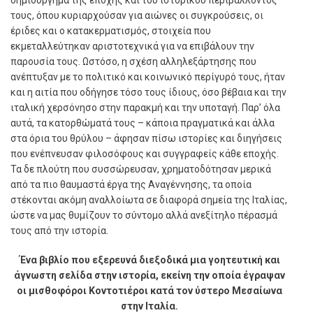
τους, όπου κυριαρχούσαν για αιώνες οι συγκρούσεις, οι
έριδες και ο κατακερματισμός, στοιχεία που
εκμεταλλεύτηκαν αριστοτεχνικά για να επιβάλουν την
παρουσία τους. Ωστόσο, η σχέση αλληλεξάρτησης που
ανέπτυξαν με το πολιτικό και κοινωνικό περίγυρό τους, ήταν
και η αιτία που οδήγησε τόσο τους ίδιους, όσο βέβαια και την
ιταλική χερσόνησο στην παρακμή και την υποταγή. Παρ’ όλα
αυτά, τα κατορθώματά τους – κάποια πραγματικά και άλλα
στα όρια του θρύλου – άφησαν πίσω ιστορίες και διηγήσεις
που ενέπνευσαν φιλοσόφους και συγγραφείς κάθε εποχής.
Τα δε πλούτη που συσσώρευσαν, χρηματοδότησαν μερικά
από τα πιο θαυμαστά έργα της Αναγέννησης, τα οποία
στέκονται ακόμη αναλλοίωτα σε διαφορά σημεία της Ιταλίας,
ώστε να μας θυμίζουν το σύντομο αλλά ανεξίτηλο πέρασμά
τους από την ιστορία.
Ένα βιβλίο που εξερευνά διεξοδικά μια γοητευτική και
άγνωστη σελίδα στην ιστορία, εκείνη την οποία έγραψαν
οι μισθοφόροι Κοντοτιέροι κατά τον ύστερο Μεσαίωνα
στην Ιταλία.