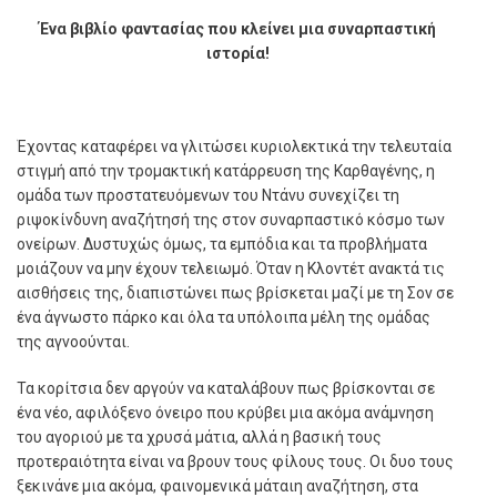
Ένα βιβλίο φαντασίας που κλείνει μια συναρπαστική
ιστορία!
Έ
χοντας καταφέρει να γλιτώσει κυριολεκτικά την τελευταία
στιγµή από την τροµακτική κατάρρευση της Καρθαγένης, η
οµάδα των προστατευόµενων του Ντάνυ συνεχίζει τη
ριψοκίνδυνη αναζήτησή της στον συναρπαστικό κόσµο των
ονείρων. Δυστυχώς όµως, τα εµπόδια και τα προβλήµατα
µοιάζουν να µην έχουν τελειωµό. Όταν η Κλοντέτ ανακτά τις
αισθήσεις της, διαπιστώνει πως βρίσκεται µαζί µε τη Σον σε
ένα άγνωστο πάρκο και όλα τα υπόλοιπα µέλη της οµάδας
της αγνοούνται.
Τα κορίτσια δεν αργούν να καταλάβουν πως βρίσκονται σε
ένα νέο, αφιλόξενο όνειρο που κρύβει µια ακόµα ανάµνηση
του αγοριού µε τα χρυσά µάτια, αλλά η βασική τους
προτεραιότητα είναι να βρουν τους φίλους τους. Οι δυο τους
ξεκινάνε µια ακόµα, φαινοµενικά µάταιη αναζήτηση, στα