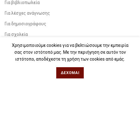
Για βιβλιοπωλεία
Για λέσχες ανάγνωσης
Για δημοσιογράφους
Για σχολεία
Για βιβλιοφιλικές ομάδες
Χρησιμοποιούμε cookies για να βελτιώσουμε την εμπειρία
σας στον ιστότοπό μας. Με την περιήγηση σε αυτόν τον
ιστότοπο, αποδέχεστε τη χρήση των cookies από εμάς.
Θεσσαλονίκη
ΔΈΧΟΜΑΙ
Φιλίππου 49, Κέντρο
Τηλ: 2311 27 28 03
Εmail:
info@iwrite.gr
Αθήνα
Κωλέττη 15 & Εμ. Μπενάκη, Εξάρχεια
Τηλ: 21 10 12 6900