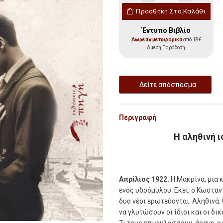
Μακρίνα ποσότητα
Προσθήκη Στο Καλάθι
Έντυπο Βιβλίο
Δωρεάν μεταφορικά
από 18€
Αμεση Παράδοση
Δείτε απόσπασμα
Περιγραφή
Η αληθινή ι
Απρίλιος 1922.
Η Μακρίνα, µια 
ενός υδρόµυλου. Εκεί, ο Κωσταν
δυο νέοι ερωτεύονται. Αληθινά.
να γλυτώσουν οι ίδιοι και οι δ