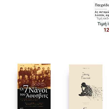
Παιχνίδ
Ας ανταμ
λοιπόν, α
Τιμή εκ
γίνεται αλλιώς
ποίημα, σε
Τιμή i
έστω και 
12