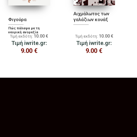
Αιχμάλωτος των
Φιγούρα
γαλάζιων κουάξ
Πώς πάλεψα με τη
νευρική ανορεξία
10.00
€
10.00
€
Τιμή εκδότη:
Τιμή εκδότη:
Τιμή iwrite.gr:
Τιμή iwrite.gr:
9.00
€
9.00
€