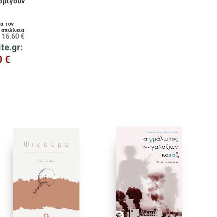
σμίγουν
ια τον
ν απώλεια
16.60
€
:
ης
ite.gr:
0
€