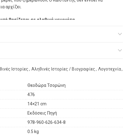
ι µέρες που ξηµερώνουν; Ο Κωσταντής δεν εννοεί να
ια αρχίζει.
αυτή βασίζεται
σε αληθινά γεγονότα.
θινές Ιστορίες
,
Αληθινές Ιστορίες / Βιογραφίες
,
Λογοτεχνία
,
Θεοδώρα Τσορώνη
476
14×21 cm
Εκδόσεις Πηγή
978-960-626-634-8
0.5 kg