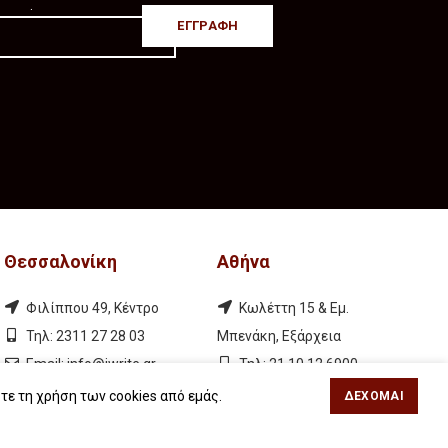
.
Θεσσαλονίκη
Αθήνα
Φιλίππου 49, Κέντρο
Κωλέττη 15 & Εμ.
Τηλ: 2311 27 28 03
Μπενάκη, Εξάρχεια
Εmail:
info@iwrite.gr
Τηλ: 21 10 12 6900
Εmail:
info@iwrite.gr
τε τη χρήση των cookies από εμάς.
ΔΈΧΟΜΑΙ