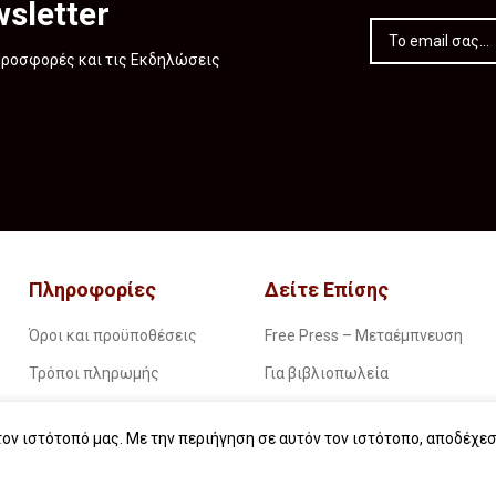
sletter
 Προσφορές και τις Εκδηλώσεις
Πληροφορίες
Δείτε Επίσης
Όροι και προϋποθέσεις
Free Press – Μεταέμπνευση
Τρόποι πληρωμής
Για βιβλιοπωλεία
Τρόποι παραγγελίας
Για λέσχες ανάγνωσης
ον ιστότοπό μας. Με την περιήγηση σε αυτόν τον ιστότοπο, αποδέχεσ
Τρόποι παραλαβής
Για δημοσιογράφους
Επιστροφές
Για σχολεία