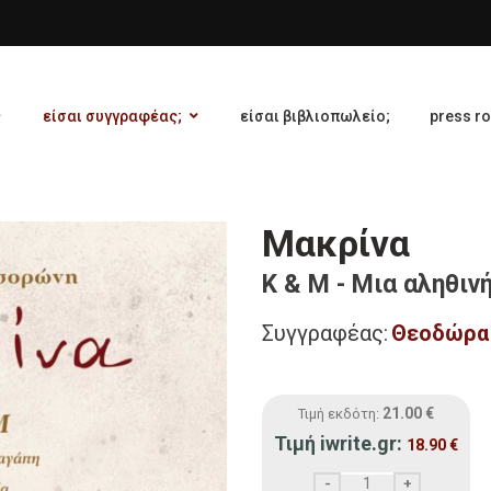
είσαι συγγραφέας;
είσαι βιβλιοπωλείο;
press r
Μακρίνα
K & M - Μια αληθιν
Συγγραφέας:
Θεοδώρα
21.00
€
Τιμή εκδότη:
Τιμή iwrite.gr:
18.90
€