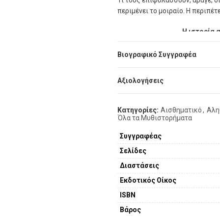
Τι τους επιφυλάσσουν, άραγε, ο
περιµένει το µοιραίο. Η περιπέτε
Η ιστορία 
Βιογραφικό Συγγραφέα
Αξιολογήσεις
Κατηγορίες:
Αισθηματικό
,
Αλη
Όλα τα Μυθιστορήματα
Συγγραφέας
Σελίδες
Διαστάσεις
Εκδοτικός Οίκος
ISBN
Βάρος