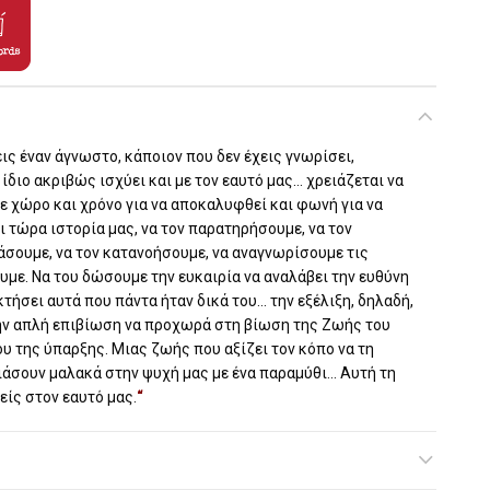
ς έναν άγνωστο, κάποιον που δεν έχεις γνωρίσει,
ίδιο ακριβώς ισχύει και µε τον εαυτό µας… χρειάζεται να
ε χώρο και χρόνο για να αποκαλυφθεί και φωνή για να
ι τώρα ιστορία µας, να τον παρατηρήσουµε, να τον
άσουµε, να τον κατανοήσουµε, να αναγνωρίσουµε τις
υµε. Να του δώσουµε την ευκαιρία να αναλάβει την ευθύνη
κτήσει αυτά που πάντα ήταν δικά του… την εξέλιξη, δηλαδή,
την απλή επιβίωση να προχωρά στη βίωση της Ζωής του
ου της ύπαρξης. Μιας ζωής που αξίζει τον κόπο να τη
ιάσουν µαλακά στην ψυχή µας µε ένα παραµύθι… Αυτή τη
ίς στον εαυτό µας.
“