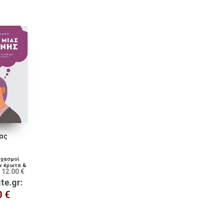
ας
οχασμοί
ον έρωτα &
12.00
€
:
ite.gr:
0
€