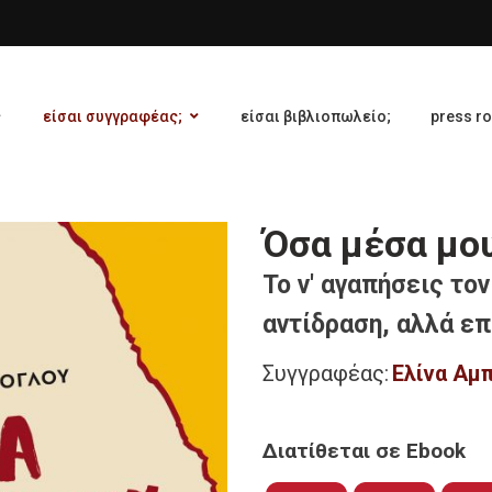
είσαι συγγραφέας;
είσαι βιβλιοπωλείο;
press r
Όσα μέσα μο
Το ν' αγαπήσεις τον
αντίδραση, αλλά επ
Συγγραφέας:
Ελίνα Αμ
Διατίθεται σε Ebook