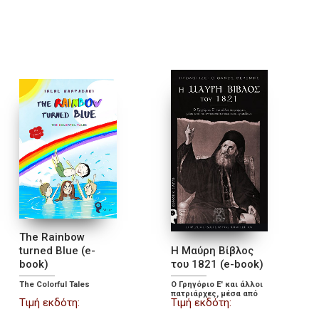
The Rainbow
turned Blue (e-
Η Μαύρη Βίβλος
book)
του 1821 (e-book)
The Colorful Tales
Ο Γρηγόριο Ε' και άλλοι
πατριάρχες, μέσα από
Τιμή εκδότη:
Τιμή εκδότη:
τις αντεπαναστατικές
τους εγκυκλίους