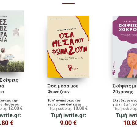
 Σκέψεις
ρά
Όσα μέσα μου
Σκέψεις μι
τα
Φωνάζουν
20χρονης
τοντας την
Το ν' αγαπήσεις τον
Ελεύθεροι στ
ου Ήσσονος
εαυτό σου δεν είναι
για τη ζωή, τ
12.00
€
10.00
€
δότη:
Τιμή εκδότη:
Τιμή εκδότη
αυτονόητη αντίδραση,
τον άνθρωπο
αλλά επιλογή
write.gr:
Τιμή iwrite.gr:
Τιμή iwr
.80
€
9.00
€
10.8