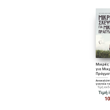
Μικρές
για Μικ
Πράγμα
Ανακαλύπ
γοητεία τ
Τιμή εκ
Τιμή i
10