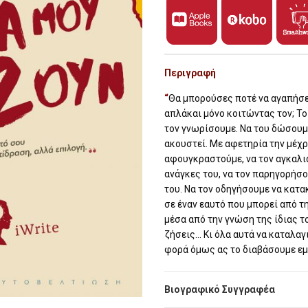
Περιγραφή
“
Θα µπορούσες ποτέ να αγαπήσει
απλάκαι µόνο κοιτώντας τον; Το 
τον γνωρίσουµε. Να του δώσουµ
ακουστεί. Με αφετηρία την µέχρ
αφουγκραστούµε, να τον αγκαλι
ανάγκες του, να τον παρηγορήσο
του. Να τον οδηγήσουµε να κατα
σε έναν εαυτό που µπορεί από 
µέσα από την γνώση της ίδιας τ
ζήσεις… Κι όλα αυτά να καταλαγ
φορά όµως ας το διαβάσουµε εµε
Βιογραφικό Συγγραφέα