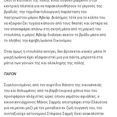
Όλοι οι κάτοικοι της πόλης είναι συγκεντρωµένοι στην
κεντρική πλατεία για να παρακολουθήσουν το γεγονός της
βραδιάς: την ταχυδακτυλουργική παράσταση του
πασίγνωστου µάγου Αβκάρ. ∆ιάσηµος τότε για το κόλπο του
να εξαφανίζει τυχαία κάποιον από τους θεατές και ύστερα να
τον επαναφέρει επάνω στη σκηνή µέσα από τη µαγική του
ντουλάπα, ο µάγος Αβκάρ διαλέγει εκείνο το βράδυ µέσα από
το πλήθος την έφηβη Ιωάννα Οικονόµου.
Όταν όµως η ντουλάπα ανοίγει, δεν βρίσκεται κανείς µέσα. Η
µικρή Ιωάννα έχει εξαφανιστεί µια για πάντα, µπροστά στα
µάτια των γονιών της και ολόκληρης της πόλης.
ΠΑΡΟΝ
Συγκλονισµένος από τον αιφνίδιο θάνατο της οικογένειάς
του και θολωµένος από τα βαρβιτουρικά χάπια που του
προσφέρουν ελάχιστες ώρες ύπνου γεµάτου εφιάλτες, ο
εικοσιεννιάχρονος Μάνος Σαρρής επιστρέφει στην Ελευσίνα
για να µείνει µαζί µε τον µοναδικό εν ζωή συγγενή του, τον
συνταξιούχο αστυνοµικό Στέφανο Σαρρή. Εκεί ανακαλύπτει