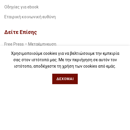
Οδηγίες για ebook
Εταιρική κοινωνική ευθύνη
Δείτε Επίσης
Free Press – Μεταέμπνευση
Χρησιμοποιούμε cookies για να βελτιώσουμε την εμπειρία
Για βιβλιοπωλεία
σας στον ιστότοπό μας. Με την περιήγηση σε αυτόν τον
Για λέσχες ανάγνωσης
ιστότοπο, αποδέχεστε τη χρήση των cookies από εμάς.
Για δημοσιογράφους
ΔΈΧΟΜΑΙ
Για σχολεία
Για βιβλιοφιλικές ομάδες
Θεσσαλονίκη
Φιλίππου 49, Κέντρο