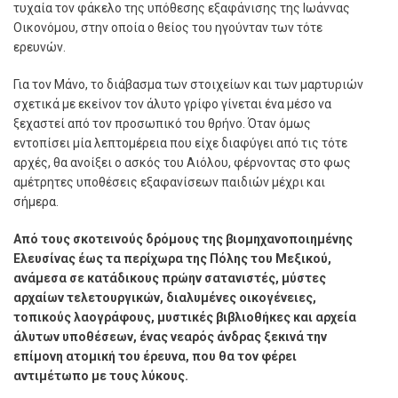
τυχαία τον φάκελο της υπόθεσης εξαφάνισης της Ιωάννας
Οικονόµου, στην οποία ο θείος του ηγούνταν των τότε
ερευνών.
Για τον Μάνο, το διάβασµα των στοιχείων και των µαρτυριών
σχετικά µε εκείνον τον άλυτο γρίφο γίνεται ένα µέσο να
ξεχαστεί από τον προσωπικό του θρήνο. Όταν όµως
εντοπίσει µία λεπτοµέρεια που είχε διαφύγει από τις τότε
αρχές, θα ανοίξει ο ασκός του Αιόλου, φέρνοντας στο φως
αµέτρητες υποθέσεις εξαφανίσεων παιδιών µέχρι και
σήµερα.
Από τους σκοτεινούς δρόµους της βιοµηχανοποιηµένης
Ελευσίνας έως τα περίχωρα της Πόλης του Μεξικού,
ανάµεσα σε κατάδικους πρώην σατανιστές, µύστες
αρχαίων τελετουργικών, διαλυµένες οικογένειες,
τοπικούς λαογράφους, µυστικές βιβλιοθήκες και αρχεία
άλυτων υποθέσεων, ένας νεαρός άνδρας ξεκινά την
επίµονη ατοµική του έρευνα, που θα τον φέρει
αντιµέτωπο µε τους λύκους.