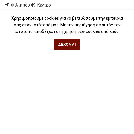
Φιλίππου 49, Κέντρο
Τηλ: 2311 27 28 03
Χρησιμοποιούμε cookies για να βελτιώσουμε την εμπειρία
Εmail:
info@iwrite.gr
σας στον ιστότοπό μας. Με την περιήγηση σε αυτόν τον
ιστότοπο, αποδέχεστε τη χρήση των cookies από εμάς.
Αθήνα
ΔΈΧΟΜΑΙ
Κωλέττη 15 & Εμ. Μπενάκη, Εξάρχεια
Τηλ: 21 10 12 6900
Εmail:
info@iwrite.gr
Ακολουθήστε Μας
iwrite.gr
2024 |
Κατασκευή ιστοσελίδων The Webians