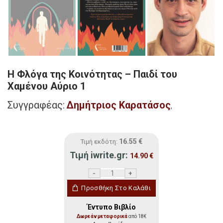
Η Φλόγα της Κοινότητας – Παιδί του
Χαμένου Αύριο 1
Συγγραφέας:
Δημήτριος Καρατάσος
,
16.55
€
Τιμή εκδότη:
Τιμή iwrite.gr:
14.90
€
Η Φλόγα της Κοινότητας - Παιδί του Χαμέ
Προσθήκη Στο Καλάθι
Έντυπο Βιβλίο
Δωρεάν μεταφορικά
από 18€