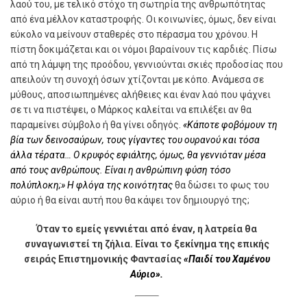
λαού του, με τελικό στόχο τη σωτηρία της ανθρωπότητας
από ένα μέλλον καταστροφής. Οι κοινωνίες, όμως, δεν είναι
εύκολο να μείνουν σταθερές στο πέρασμα του χρόνου. Η
πίστη δοκιμάζεται και οι νόμοι βαραίνουν τις καρδιές. Πίσω
από τη λάμψη της προόδου, γεννιούνται σκιές προδοσίας που
απειλούν τη συνοχή όσων χτίζονται με κόπο. Ανάμεσα σε
μύθους, αποσιωπημένες αλήθειες και έναν λαό που ψάχνει
σε τι να πιστέψει, ο Μάρκος καλείται να επιλέξει αν θα
παραμείνει σύμβολο ή θα γίνει οδηγός.
«Κάποτε φοβόμουν τη
βία των δεινοσαύρων, τους γίγαντες του ουρανού και τόσα
άλλα τέρατα… Ο κρυφός εφιάλτης, όμως, θα γεννιόταν μέσα
από τους ανθρώπους. Είναι η ανθρώπινη φύση τόσο
πολύπλοκη;» Η φλόγα της κοινότητας
θα δώσει το φως του
αύριο ή θα είναι αυτή που θα κάψει τον δημιουργό της;
Όταν το εμείς γεννιέται από έναν, η λατρεία θα
συναγωνιστεί τη ζήλια. Είναι το ξεκίνημα της επικής
σειράς Επιστημονικής Φαντασίας
«Παιδί του Χαμένου
Αύριο».