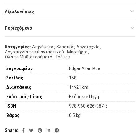
Αξιολογήσεις
Περιεχόμενα
Κατηγορίες:
Διηγήματα
,
Κλασικά
,
Λογοτεχνία
,
Λογοτεχνία του Φανταστικού
,
Μυστήριο
,
Όλα τα Μυθιστορήματα
,
Τρόμου
Συγγραφέας
Edgar Allan Poe
Σελίδες
158
Διαστάσεις
14×21 cm
Εκδοτικός Οίκος
Εκδόσεις Πηγή
ISBN
978-960-626-987-5
Βάρος
0.5 kg
Share