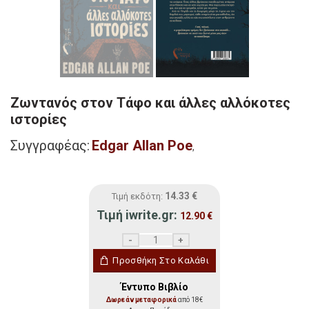
Ζωντανός στον Τάφο και άλλες αλλόκοτες
ιστορίες
Συγγραφέας:
Edgar Allan Poe
,
14.33
€
Τιμή εκδότη:
Τιμή iwrite.gr:
12.90
€
Ζωντανός στον Τάφο και άλλες αλλόκοτε
Προσθήκη Στο Καλάθι
Έντυπο Βιβλίο
Δωρεάν μεταφορικά
από 18€