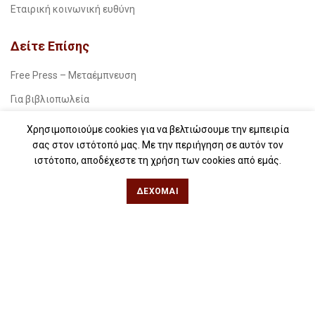
Εταιρική κοινωνική ευθύνη
Δείτε Επίσης
Free Press – Μεταέμπνευση
Για βιβλιοπωλεία
Για λέσχες ανάγνωσης
Χρησιμοποιούμε cookies για να βελτιώσουμε την εμπειρία
σας στον ιστότοπό μας. Με την περιήγηση σε αυτόν τον
Για δημοσιογράφους
ιστότοπο, αποδέχεστε τη χρήση των cookies από εμάς.
Για σχολεία
ΔΈΧΟΜΑΙ
Για βιβλιοφιλικές ομάδες
Θεσσαλονίκη
Φιλίππου 49, Κέντρο
Τηλ: 2311 27 28 03
Εmail:
info@iwrite.gr