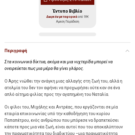
Έντυπο Βιβλίο
Δωρεάν μεταφορικά
από 18€
Αμεση Παράδοση
Περιγραφή
Στα κοινωνικά δίκτυα, ακόμα και μια νυχτερίδα μπορεί να
ονειρεύεται πως μια μέρα θα γίνει γλάρος.
O Άρης νιώθει την ανάγκη µιας αλλαγής στη ζωή του, αλλά η
ατολµία του δεν τον αφήνει να προχωρήσει ούτε καν σε ένα
απλό αίτηµα φιλίας προς την αγαπηµένη του Ναταλία.
Οι φίλοι του, Μιχάλης και Αντρέας, που εργάζονται σε µία
εταιρία επικοινωνίας υπό την καθοδήγηση του κυρίου
Παπαπέτρου, ενός ανθρώπου που µπόρεσε να δραπετεύσει
κάποτε προς µια νέα ζωή, είναι αυτοί που του αποκαλύπτουν
την πραγµατικότητα του διαδικτύου –µια πραγµατικότητα