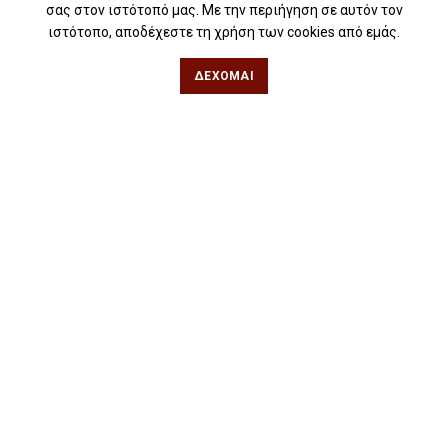
σας στον ιστότοπό μας. Με την περιήγηση σε αυτόν τον
Για σχολεία
ιστότοπο, αποδέχεστε τη χρήση των cookies από εμάς.
Για βιβλιοφιλικές ομάδες
ΔΈΧΟΜΑΙ
Θεσσαλονίκη
Φιλίππου 49, Κέντρο
Τηλ: 2311 27 28 03
Εmail:
info@iwrite.gr
Αθήνα
Κωλέττη 15 & Εμ. Μπενάκη, Εξάρχεια
Τηλ: 21 10 12 6900
Εmail:
info@iwrite.gr