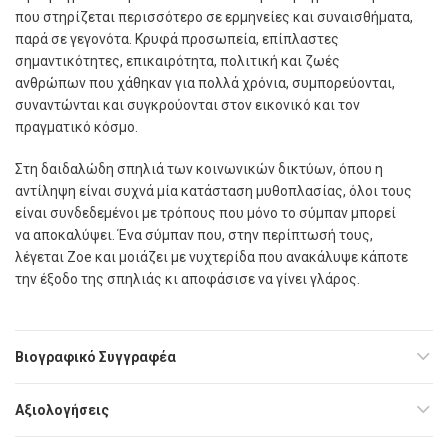
που στηρίζεται περισσότερο σε ερµηνείες και συναισθήµατα,
παρά σε γεγονότα. Κρυφά προσωπεία, επίπλαστες
σηµαντικότητες, επικαιρότητα, πολιτική και ζωές
ανθρώπων που χάθηκαν για πολλά χρόνια, συµπορεύονται,
συναντώνται και συγκρούονται στον εικονικό και τον
πραγµατικό κόσµο.
Στη δαιδαλώδη σπηλιά των κοινωνικών δικτύων, όπου η
αντίληψη είναι συχνά µία κατάσταση µυθοπλασίας, όλοι τους
είναι συνδεδεµένοι µε τρόπους που µόνο το σύµπαν µπορεί
να αποκαλύψει. Ένα σύµπαν που, στην περίπτωσή τους,
λέγεται Zoe και µοιάζει µε νυχτερίδα που ανακάλυψε κάποτε
την έξοδο της σπηλιάς κι αποφάσισε να γίνει γλάρος.
Βιογραφικό Συγγραφέα
Αξιολογήσεις