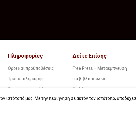
Πληροφορίες
Δείτε Επίσης
Όροι και προϋποθέσεις
Free Press – Μεταέμπνευση
Τρόποι πληρωμής
Για βιβλιοπωλεία
Τρόποι παραγγελίας
Για λέσχες ανάγνωσης
ον ιστότοπό μας. Με την περιήγηση σε αυτόν τον ιστότοπο, αποδέχεσ
Τρόποι παραλαβής
Για δημοσιογράφους
Επιστροφές
Για σχολεία
Πολιτική απορρήτου
Για βιβλιοφιλικές ομάδες
Οδηγίες για ebook