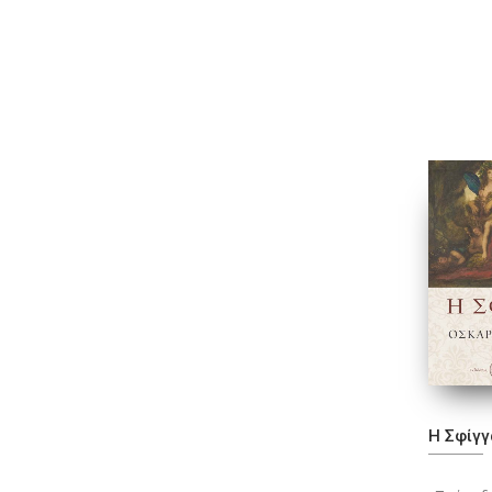
Η Σφίγγ