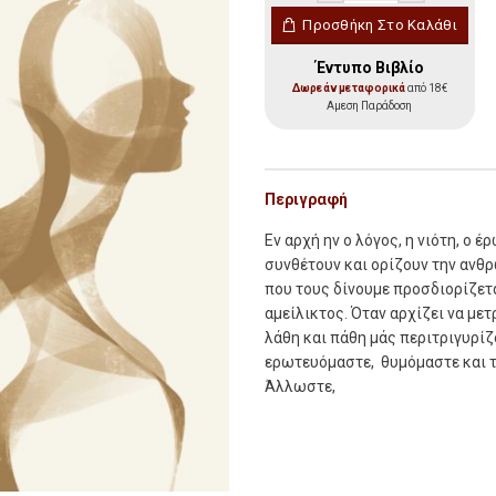
Εν Αρχή ήν ποσότητα
Προσθήκη Στο Καλάθι
Έντυπο Βιβλίο
Δωρεάν μεταφορικά
από 18€
Αμεση Παράδοση
Περιγραφή
Ε
ν αρχή ην ο λόγος, η νιότη, ο έ
συνθέτουν και ορίζουν την ανθρ
που τους δίνουµε προσδιορίζεται
αµείλικτος. Όταν αρχίζει να µετ
λάθη και πάθη µάς περιτριγυρί
ερωτευόµαστε,
θυµόµαστε και τ
Άλλωστε,