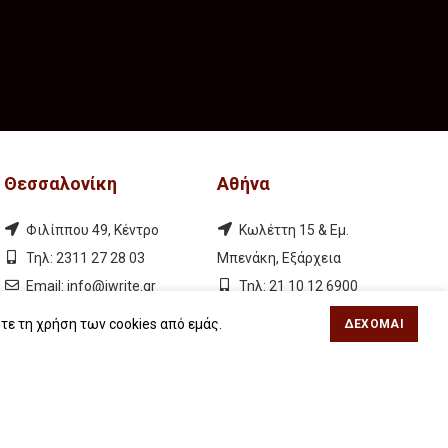
Θεσσαλονίκη
Αθήνα
Φιλίππου 49, Κέντρο
Κωλέττη 15 & Εμ.
Τηλ: 2311 27 28 03
Μπενάκη, Εξάρχεια
Εmail:
info@iwrite.gr
Τηλ: 21 10 12 6900
Εmail:
info@iwrite.gr
τε τη χρήση των cookies από εμάς.
ΔΈΧΟΜΑΙ
Ακολουθήστε Μας