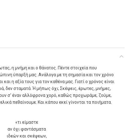
ρωτας, η µνήµη και ο θάνατος. Πέντε στοιχεία που
ώπινη ύπαρξή µας. Ανάλογα µε τη σηµασία και τον χρόνο
 και η αξία τους για τον καθένα µας. Γιατί ο χρόνος είναι
ρά, δεν σταµατά. Ή µήπως όχι; Σκέψεις, έρωτες, µνήµες,
ζουν σ’ έναν αλλόφρονα χορό, καθώς προχωράµε, ζούµε,
ελικά πεθαίνουµε. Και κάπου εκεί γίνονται τα ποιήµατα.
«τι είµαστε
αν όχι φαντάσµατα
ιδεών και σκέψεων,