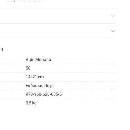
αχτίδες που τρέχουν
δίχως στόχο;
Απ’ όπου περνάµε όµως
αλλάζουµε το χρώµα.»
ση
Βιβή Μπάμπα
50
14×21 cm
Εκδόσεις Πηγή
978-960-626-635-5
0.5 kg