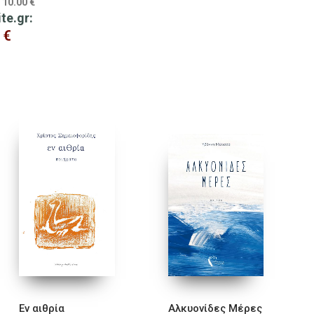
10.00
€
:
ite.gr:
0
€
Εν αιθρία
Αλκυονίδες Μέρες