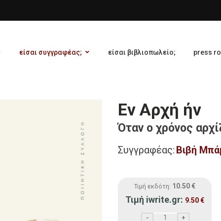
είσαι συγγραφέας;
είσαι βιβλιοπωλείο;
press r
Εν Αρχή ήν
Όταν ο χρόνος αρχί
Συγγραφέας:
Βιβή Μπά
10.50
€
Τιμή εκδότη:
Τιμή iwrite.gr:
9.50
€