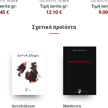
10.50
€
13.40
€
δότη:
Τιμή εκδότη:
Τιμή εκδότη
write.gr:
Τιμή iwrite.gr:
Τιμή iwr
.45
€
12.10
€
9.0
Σχετικά προϊόντα
Αυτοδιάλογοι
Maldorora