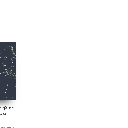
ο ήλιος
ψει