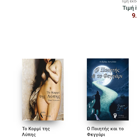
Τιμή εκ
Τιμή i
9
Το Κορμί της
Ο Ποιητής και το
Λύπης
Φεγγάρι