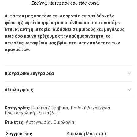
Εκείνος, πίστεψε σε όσα είδε, εσείς;
Αυτά που µας κρατάνε σε ισορροπία σε ό,τι δύσκολο
φέρει η ζωή είναι η φύση και οι άνθρωποι που αγαπάµε.
Έτσι κι αυτή η ιστορία, διδάσκει σε µικρούς και µεγάλους
πως όσο και να τρέχουµε στην καθηµερινότητα, το
ασφαλές καταφύγιό µας βρίσκεται στην απλότητα των
πραγµάτων.
Βιογραφικό Συγγραφέα
Αξιολογήσεις
Κατηγορίες:
Παιδικά / Εφηβικά
,
Παιδική Λογοτεχνία
,
Πρωτοσχολική Ηλικία (6+)
Ετικέτες:
Αυτογνωσία
,
Οικολογία
Συγγραφέας
Βασιλική Μπερτσιά