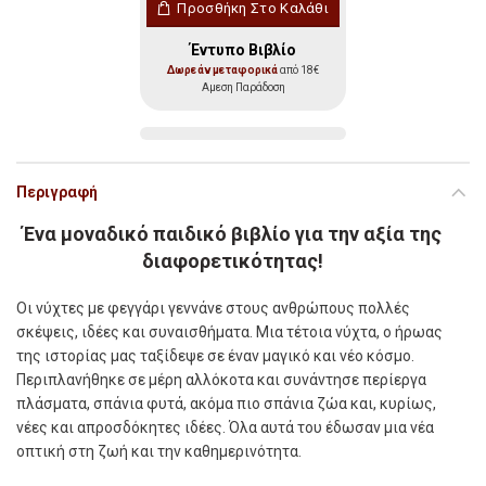
Προσθήκη Στο Καλάθι
Έντυπο Βιβλίο
Δωρεάν μεταφορικά
από 18€
Αμεση Παράδοση
Περιγραφή
Ένα μοναδικό παιδικό βιβλίο για την αξία της
διαφορετικότητας!
Ο
ι νύχτες µε φεγγάρι γεννάνε στους ανθρώπους πολλές
σκέψεις, ιδέες και συναισθήµατα. Μια τέτοια νύχτα, ο ήρωας
της ιστορίας µας ταξίδεψε σε έναν µαγικό και νέο κόσµο.
Περιπλανήθηκε σε µέρη αλλόκοτα και συνάντησε περίεργα
πλάσµατα, σπάνια φυτά, ακόµα πιο σπάνια ζώα και, κυρίως,
νέες και απροσδόκητες ιδέες. Όλα αυτά του έδωσαν µια νέα
οπτική στη ζωή και την καθηµερινότητα.